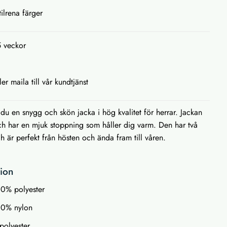
tilrena färger
5 veckor
ler maila till vår kundtjänst
u en snygg och skön jacka i hög kvalitet för herrar. Jackan
och har en mjuk stoppning som håller dig varm. Den har två
ch är perfekt från hösten och ända fram till våren.
tion
00% polyester
100% nylon
polyester