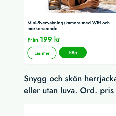
Mini-övervakningskamera med Wifi och
mörkerseende
199 kr
Från
Köp
Läs mer
Snygg och skön herrjacka
eller utan luva. Ord. pris