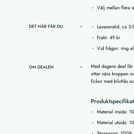
Välj mellan flera s
DET HÄR FÅR DU
Leveranstid: ca 3-
Frakt: 49 kr
Vid frågor: ring el
Med dagens deal får d
OM DEALEN
sitter nära kroppen 
fickor med blixtlås o
Produktspecifika
Material insida: 1
Material utsida: 
Stoppning: 100% 