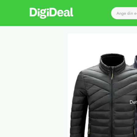
Till startsidan
Det