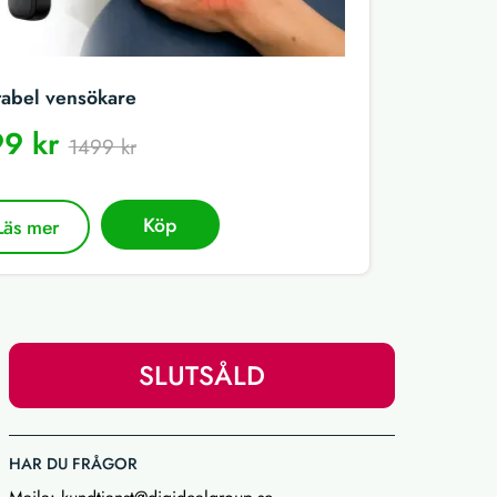
tabel vensökare
9 kr
1499 kr
Köp
Läs mer
SLUTSÅLD
HAR DU FRÅGOR