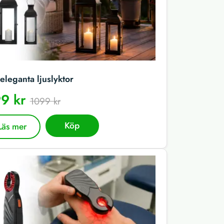
eleganta ljuslyktor
9 kr
1099 kr
Köp
Läs mer