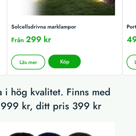
Solcellsdrivna marklampor
Por
299 kr
49
Från
Köp
Läs mer
 i hög kvalitet. Finns med
 999 kr, ditt pris 399 kr