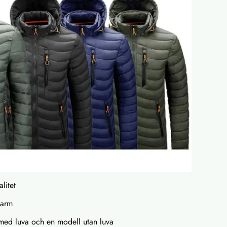
litet
varm
 med luva och en modell utan luva