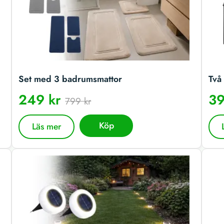
Set med 3 badrumsmattor
Två 
249 kr
39
799 kr
Köp
Läs mer