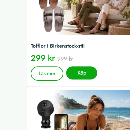
Tofflor i Birkenstock-stil
299 kr
999 kr
Köp
Läs mer