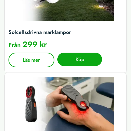
Solcellsdrivna marklampor
299 kr
Från
Köp
Läs mer