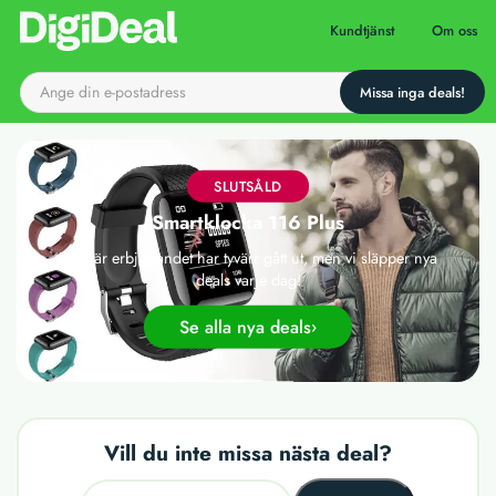
Till startsidan
Kundtjänst
Om oss
SLUTSÅLD
Smartklocka 116 Plus
Det här erbjudandet har tyvärr gått ut, men vi släpper nya
deals varje dag!
Se alla nya deals
Vill du inte missa nästa deal?