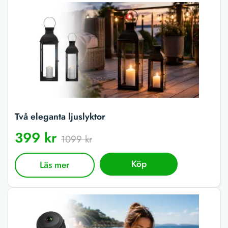
Två eleganta ljuslyktor
399 kr
1099 kr
Köp
Läs mer