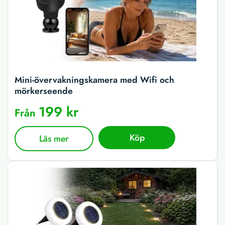
Mini-övervakningskamera med Wifi och
mörkerseende
199 kr
Från
Köp
Läs mer