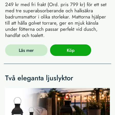
249 kr med fri frakt (Ord. pris 799 kr) för ett set
med tre superabsorberande och halksäkra
badrumsmattor i olika storlekar. Mattorna hjälper
till att hålla golvet torrare, ger en mjuk känsla
under fötterna och passar perfekt vid dusch,
handfat och toalett.
Läs mer
Köp
Två eleganta ljuslyktor