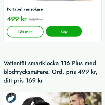
Portabel vensökare
499 kr
1499 kr
Köp
Läs mer
Vattentät smartklocka 116 Plus med
blodtrycksmätare. Ord. pris 499 kr,
ditt pris 169 kr