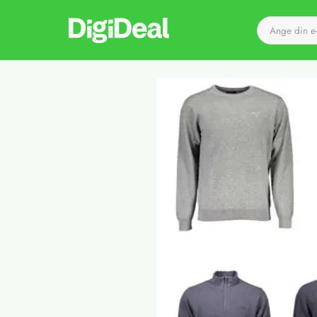
Till startsidan
Det