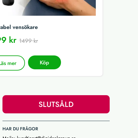
tabel vensökare
9 kr
1499 kr
Köp
Läs mer
SLUTSÅLD
HAR DU FRÅGOR