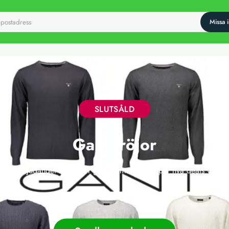
SLUTSÅLD
Gant tröjor
 här erbjudandet har tyvärr gått ut, men vi släpper nya deals varje 