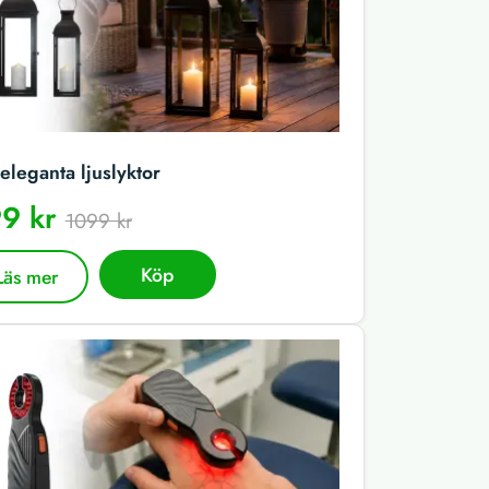
eleganta ljuslyktor
9 kr
1099 kr
Köp
Läs mer