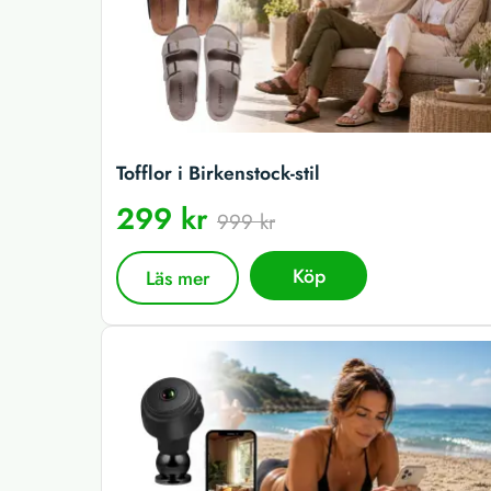
Tofflor i Birkenstock-stil
299 kr
999 kr
Köp
Läs mer