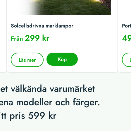
Solcellsdrivna marklampor
Por
299 kr
49
Från
Köp
Läs mer
det välkända varumärket
rena modeller och färger.
itt pris 599 kr