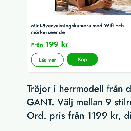
Mini-övervakningskamera med Wifi och
mörkerseende
199 kr
Från
Köp
Läs mer
Tröjor i herrmodell från 
GANT. Välj mellan 9 stil
Ord. pris från 1199 kr, d