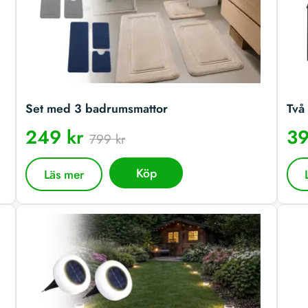
Set med 3 badrumsmattor
Två 
249 kr
39
799 kr
Köp
Läs mer