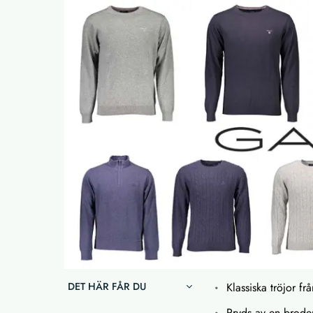
DET HÄR FÅR DU
Klassiska tröjor 
Pryds av en brode