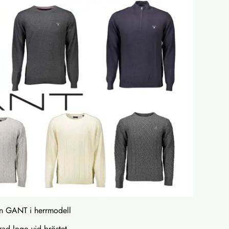
från GANT i herrmodell
rad logo vid bröstet