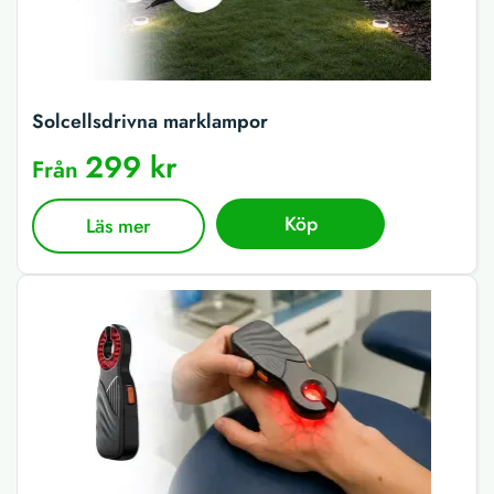
Solcellsdrivna marklampor
299 kr
Från
Köp
Läs mer