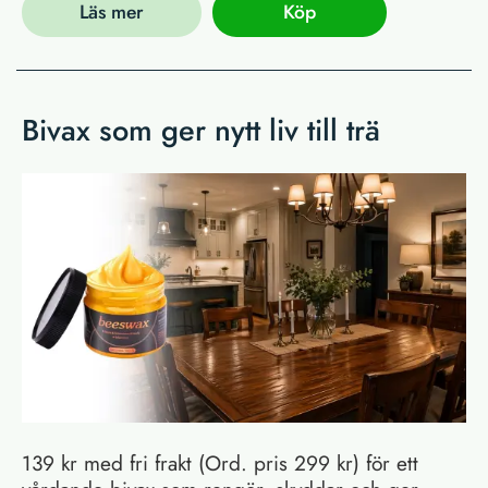
Läs mer
Köp
Bivax som ger nytt liv till trä
139 kr med fri frakt (Ord. pris 299 kr) för ett