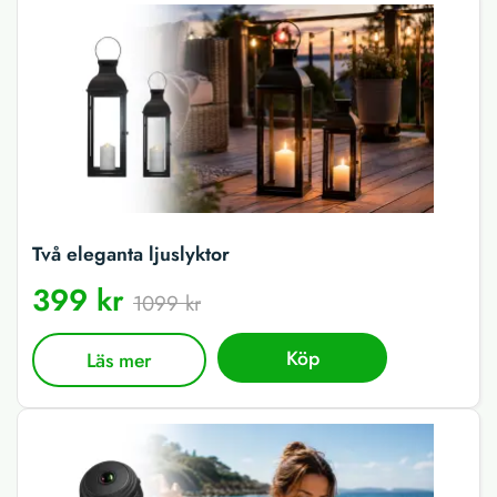
Två eleganta ljuslyktor
399 kr
1099 kr
Köp
Läs mer