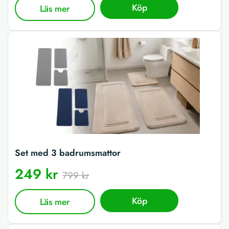
Köp
Läs mer
Set med 3 badrumsmattor
249 kr
799 kr
Köp
Läs mer