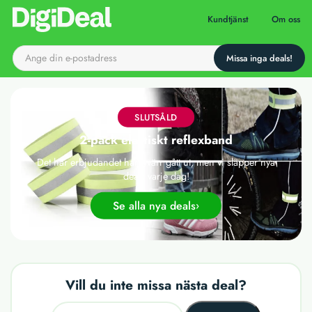
Till startsidan
Kundtjänst
Om oss
SLUTSÅLD
2-pack elastiskt reflexband
Det här erbjudandet har tyvärr gått ut, men vi släpper nya
deals varje dag!
Se alla nya deals
Vill du inte missa nästa deal?