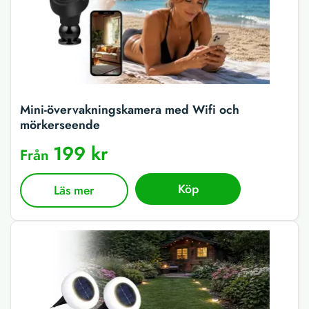
Mini-övervakningskamera med Wifi och
mörkerseende
199 kr
Från
Köp
Läs mer