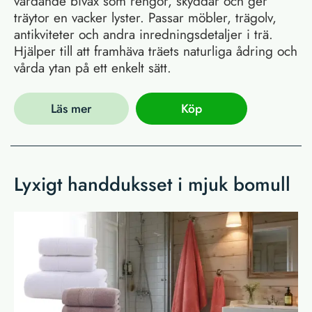
vårdande bivax som rengör, skyddar och ger
träytor en vacker lyster. Passar möbler, trägolv,
antikviteter och andra inredningsdetaljer i trä.
Hjälper till att framhäva träets naturliga ådring och
vårda ytan på ett enkelt sätt.
Läs mer
Köp
Lyxigt handduksset i mjuk bomull