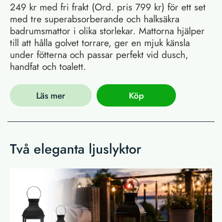
249 kr med fri frakt (Ord. pris 799 kr) för ett set
med tre superabsorberande och halksäkra
badrumsmattor i olika storlekar. Mattorna hjälper
till att hålla golvet torrare, ger en mjuk känsla
under fötterna och passar perfekt vid dusch,
handfat och toalett.
Läs mer
Köp
Två eleganta ljuslyktor