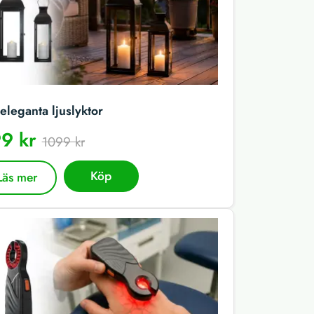
eleganta ljuslyktor
9 kr
1099 kr
Köp
Läs mer