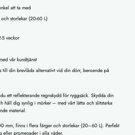
 enkel att ta med
r och storlekar (20-60 L)
2-5 veckor
med vår kundtjänst
s till din brevlåda alternativt vid din dörr, beroende på
du ett reflekterande regnskydd för ryggsäck. Skydda din
 håll dig synlig i mörker – med vårt lätta och slitstarka
ande material.
000 mm, finns i flera färger och storlekar (20–60 L). Perfekt
 eller promenader i alla väder.