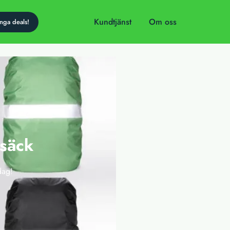
Kundtjänst
Om oss
gsäck
dag!