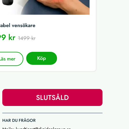
tabel vensökare
9 kr
1499 kr
Köp
Läs mer
SLUTSÅLD
HAR DU FRÅGOR