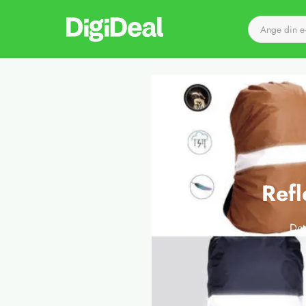
Till startsidan
Refl
Det