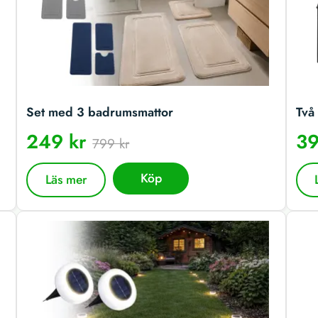
Set med 3 badrumsmattor
Två 
249 kr
39
799 kr
Köp
Läs mer