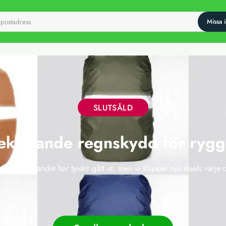
SLUTSÅLD
ekterande regnskydd för ryg
 här erbjudandet har tyvärr gått ut, men vi släpper nya deals varje 