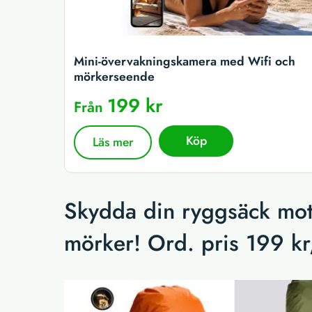
Mini-övervakningskamera med Wifi och
mörkerseende
199 kr
Från
Köp
Läs mer
Skydda din ryggsäck mot 
mörker! Ord. pris 199 kr,