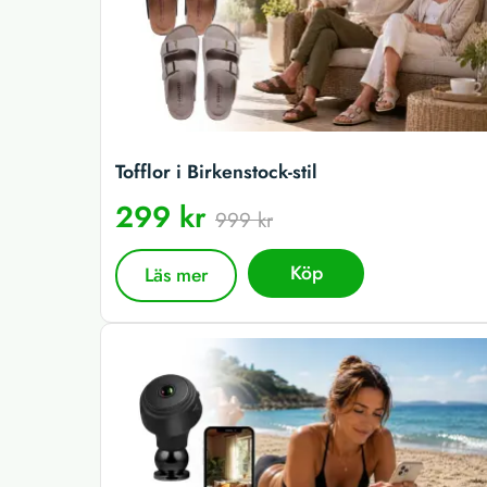
Tofflor i Birkenstock-stil
299 kr
999 kr
Köp
Läs mer