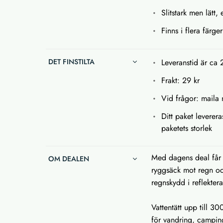
Slitstark men lätt,
Finns i flera färge
DET FINSTILTA
Leveranstid är ca 
Frakt: 29 kr
Vid frågor: maila 
Ditt paket leverera
paketets storlek
Med dagens deal får 
OM DEALEN
ryggsäck mot regn och
regnskydd i reflekter
Vattentätt upp till 3
för vandring, camping