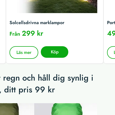
Solcellsdrivna marklampor
Por
299 kr
49
Från
Köp
Läs mer
regn och håll dig synlig i
 ditt pris 99 kr