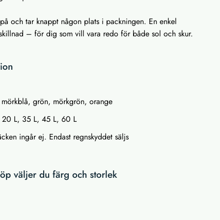
rä på och tar knappt någon plats i packningen. En enkel
skillnad – för dig som vill vara redo för både sol och skur.
tion
å, mörkblå, grön, mörkgrön, orange
r: 20 L, 35 L, 45 L, 60 L
cken ingår ej. Endast regnskyddet säljs
p väljer du färg och storlek