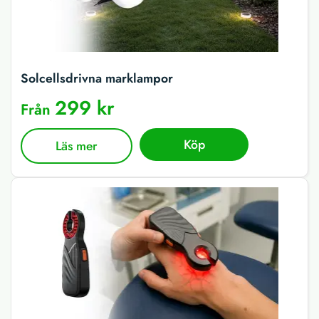
Solcellsdrivna marklampor
299 kr
Från
Köp
Läs mer