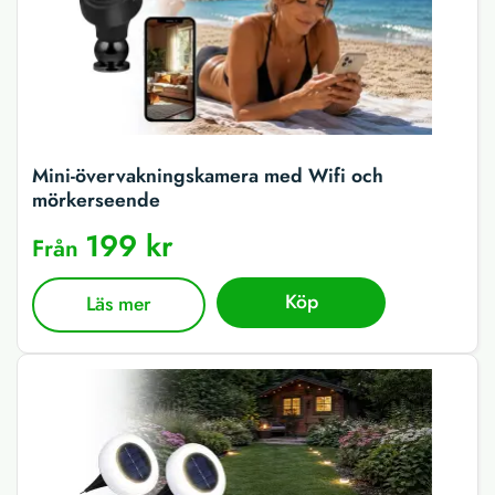
Mini-övervakningskamera med Wifi och
mörkerseende
199 kr
Från
Köp
Läs mer