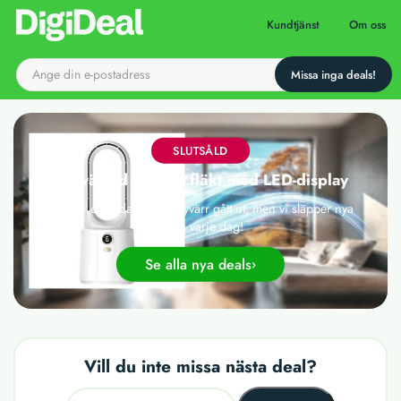
Till startsidan
Kundtjänst
Om oss
SLUTSÅLD
Sexväxlad bladlös fläkt med LED-display
Det här erbjudandet har tyvärr gått ut, men vi släpper nya
deals varje dag!
Se alla nya deals
Vill du inte missa nästa deal?