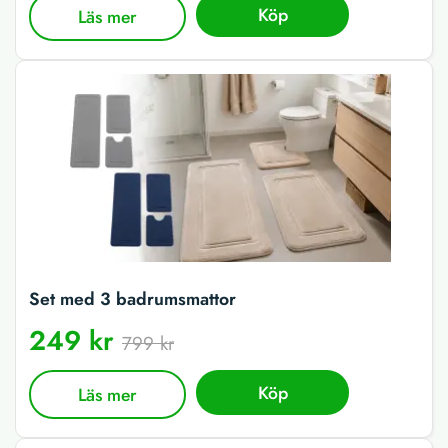
Köp
Läs mer
Set med 3 badrumsmattor
249 kr
799 kr
Köp
Läs mer