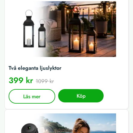
Två eleganta ljuslyktor
399 kr
1099 kr
Köp
Läs mer