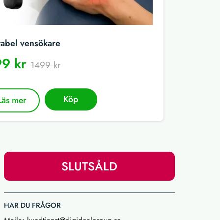
tabel vensökare
9 kr
1499 kr
Köp
Läs mer
SLUTSÅLD
HAR DU FRÅGOR