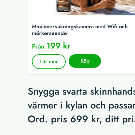
Mini-övervakningskamera med Wifi och
mörkerseende
199 kr
Från
Köp
Läs mer
Snygga svarta skinnhands
värmer i kylan och passar
Ord. pris 699 kr, ditt pr