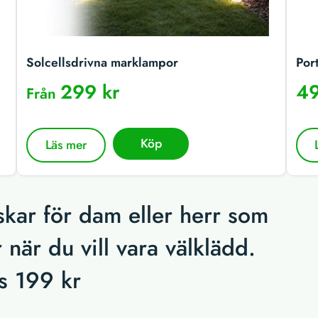
Solcellsdrivna marklampor
Por
299 kr
49
Från
Köp
Läs mer
kar för dam eller herr som
 när du vill vara välklädd.
is 199 kr