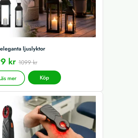
eleganta ljuslyktor
9 kr
1099 kr
Köp
Läs mer