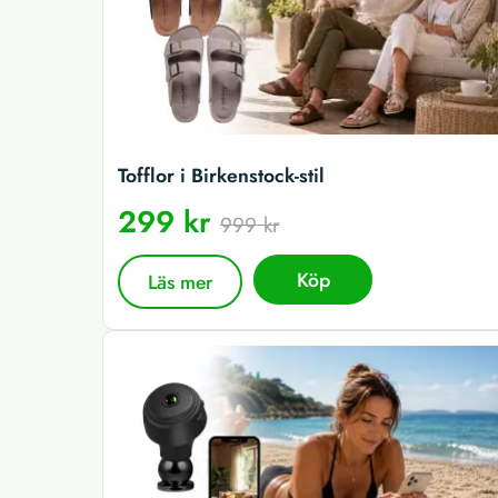
Tofflor i Birkenstock-stil
299 kr
999 kr
Köp
Läs mer