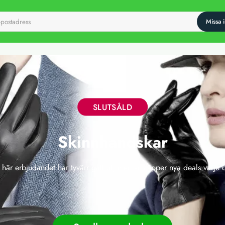
SLUTSÅLD
Skinnhandskar
 här erbjudandet har tyvärr gått ut, men vi släpper nya deals varje 