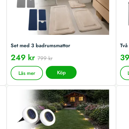
Set med 3 badrumsmattor
Två 
249 kr
39
799 kr
Köp
Läs mer