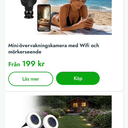
Mini-övervakningskamera med Wifi och
mörkerseende
199 kr
Från
Köp
Läs mer