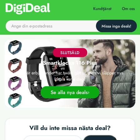
Till startsidan
Kundtjänst
Om oss
SLUTSÅLD
Smartklocka 116 Plus
Det här erbjudandet har tyvärr gått ut, men vi släpper nya
deals varje dag!
Se alla nya deals
Vill du inte missa nästa deal?