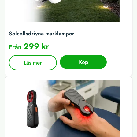
Solcellsdrivna marklampor
299 kr
Från
Köp
Läs mer