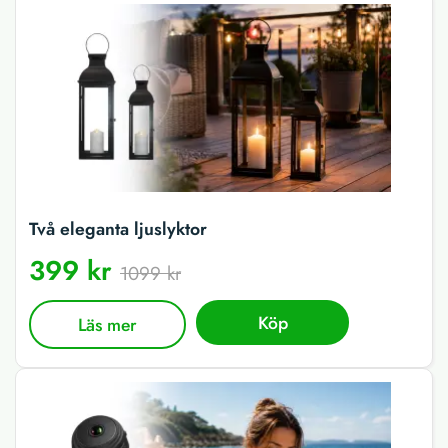
Två eleganta ljuslyktor
399 kr
1099 kr
Köp
Läs mer