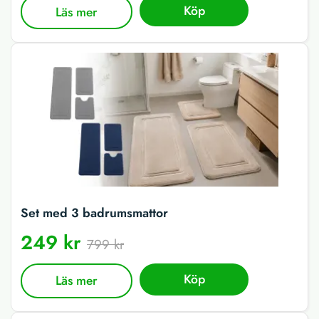
Köp
Läs mer
Set med 3 badrumsmattor
249 kr
799 kr
Köp
Läs mer