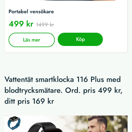
Portabel vensökare
499 kr
1499 kr
Köp
Läs mer
Vattentät smartklocka 116 Plus med
blodtrycksmätare. Ord. pris 499 kr,
ditt pris 169 kr