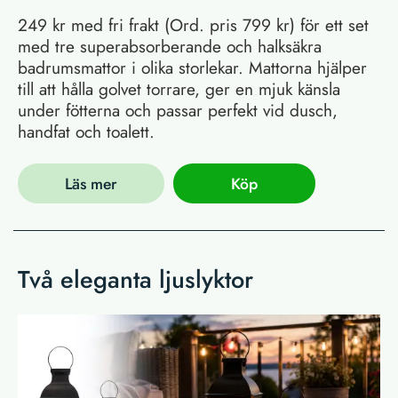
249 kr med fri frakt (Ord. pris 799 kr) för ett set
med tre superabsorberande och halksäkra
badrumsmattor i olika storlekar. Mattorna hjälper
till att hålla golvet torrare, ger en mjuk känsla
under fötterna och passar perfekt vid dusch,
handfat och toalett.
Läs mer
Köp
Två eleganta ljuslyktor