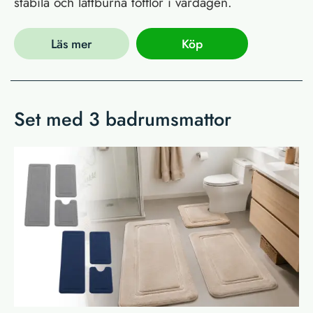
stabila och lättburna tofflor i vardagen.
Läs mer
Köp
Set med 3 badrumsmattor