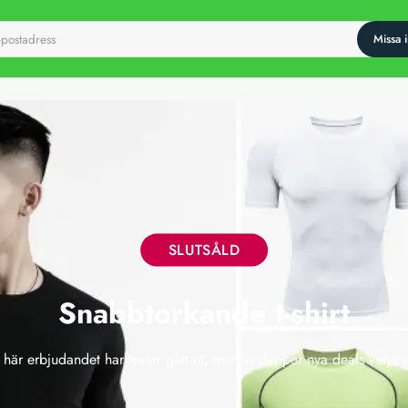
SLUTSÅLD
Snabbtorkande t-shirt
 här erbjudandet har tyvärr gått ut, men vi släpper nya deals varje 