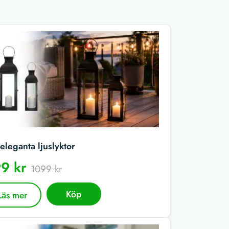
eleganta ljuslyktor
9 kr
1099 kr
Köp
Läs mer