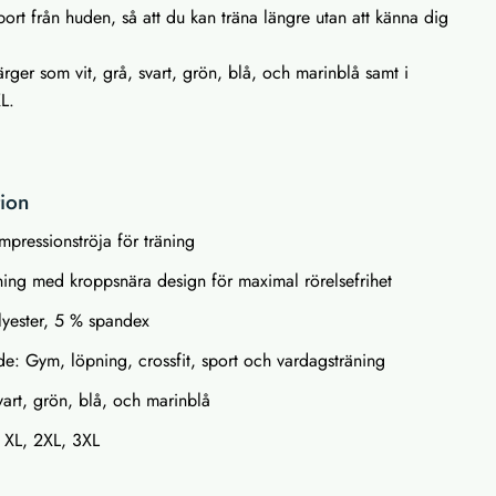
 bort från huden, så att du kan träna längre utan att känna dig
ärger som vit, grå, svart, grön, blå, och marinblå samt i
XL.
tion
pressionströja för träning
ning med kroppsnära design för maximal rörelsefrihet
lyester, 5 % spandex
: Gym, löpning, crossfit, sport och vardagsträning
svart, grön, blå, och marinblå
, XL, 2XL, 3XL