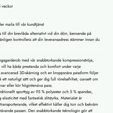
5 veckor
ler maila till vår kundtjänst
s till din brevlåda alternativt vid din dörr, beroende på
Vänligen kontrollera att din leveransadress stämmer innan du
ngsgarderob med vår snabbtorkande kompressionströja,
 vill ha både prestanda och komfort under varje
 avancerad 3D-skärning och en kroppsnära passform följer
å ett naturligt sätt och ger dig full rörelsefrihet, oavsett om
änar eller kör högintensiva pass.
ifunktionellt sporttyg av 95 % polyester och 5 % spandex,
elasticitet med fantastisk slitstyrka. Materialet är
transporterande, vilket effektivt håller dig torr och bekväm
rävande passen. Den snabbtorkande teknologin gör att