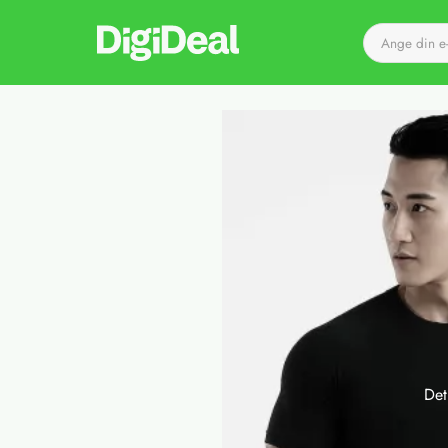
Till startsidan
Det