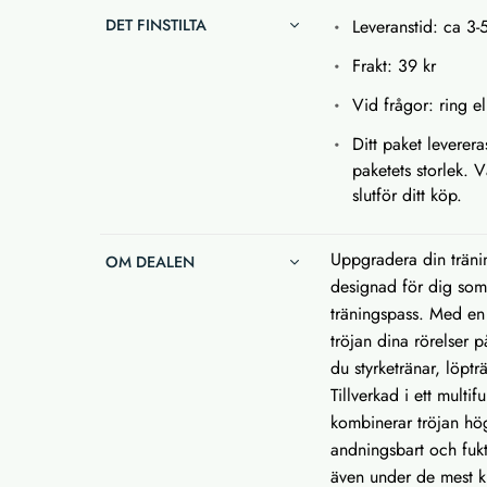
DET FINSTILTA
Leveranstid: ca 3-
Frakt: 39 kr
Vid frågor: ring el
Ditt paket leverera
paketets storlek. 
slutför ditt köp.
Uppgradera din träni
OM DEALEN
designad för dig som
träningspass. Med en
tröjan dina rörelser p
du styrketränar, löptr
Tillverkad i ett mult
kombinerar tröjan hög 
andningsbart och fukt
även under de mest k