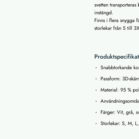
svetten transporteras
instängd.
Finns i flera snygga f
storlekar från S till 3
Produktspecifika
Snabbtorkande kom
Passform: 3D-skär
Material: 95 % po
Användningsområde
Färger: Vit, grå, 
Storlekar: S, M, L