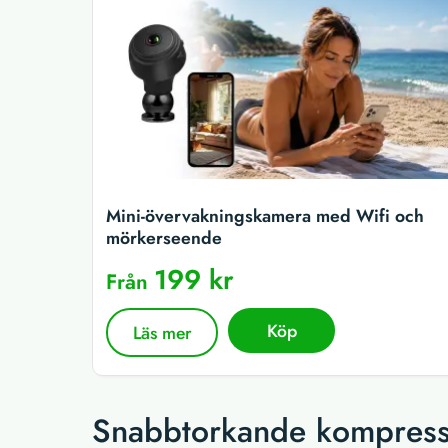
Mini-övervakningskamera med Wifi och
mörkerseende
199 kr
Från
Köp
Läs mer
Snabbtorkande kompressi