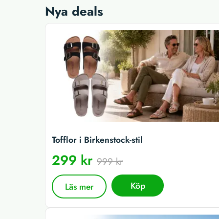
Nya deals
Tofflor i Birkenstock-stil
299 kr
999 kr
Köp
Läs mer