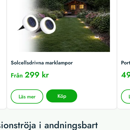
Solcellsdrivna marklampor
Por
299 kr
49
Från
Köp
Läs mer
onströja i andningsbart