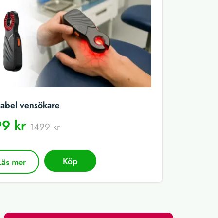
tabel vensökare
9 kr
1499 kr
Köp
Läs mer