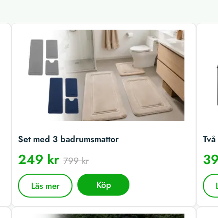
Set med 3 badrumsmattor
Två 
249 kr
39
799 kr
Köp
Läs mer