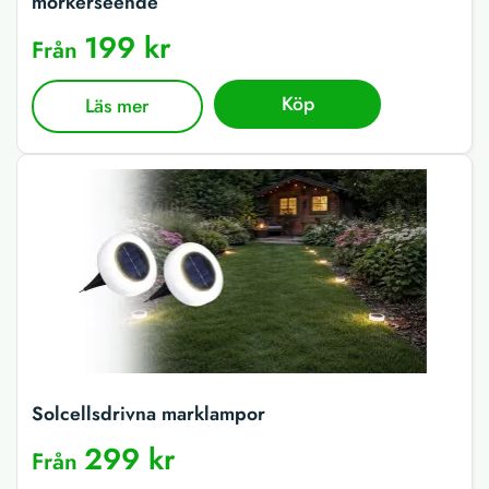
mörkerseende
199 kr
Från
Köp
Läs mer
Solcellsdrivna marklampor
299 kr
Från