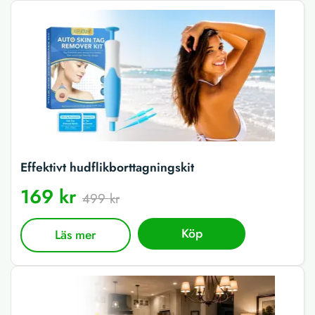
Effektivt hudflikborttagningskit
169 kr
499 kr
Köp
Läs mer