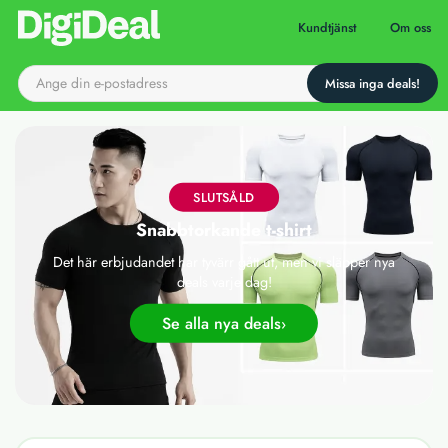
Till startsidan
Kundtjänst
Om oss
SLUTSÅLD
Snabbtorkande t-shirt
Det här erbjudandet har tyvärr gått ut, men vi släpper nya
deals varje dag!
Se alla nya deals