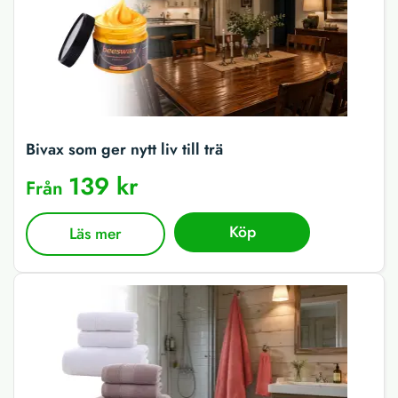
Bivax som ger nytt liv till trä
139 kr
Från
Köp
Läs mer