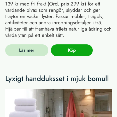
139 kr med fri frakt (Ord. pris 299 kr) för ett
vårdande bivax som rengör, skyddar och ger
träytor en vacker lyster. Passar möbler, trägolv,
antikviteter och andra inredningsdetaljer i trä.
Hjälper till att framhäva träets naturliga ådring och
vårda ytan på ett enkelt sätt.
Läs mer
Köp
Lyxigt handduksset i mjuk bomull