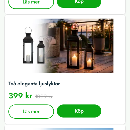
Köp
Läs mer
Två eleganta ljuslyktor
399 kr
1099 kr
Köp
Läs mer