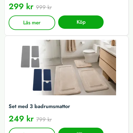
299 kr
999 kr
Köp
Läs mer
Set med 3 badrumsmattor
249 kr
799 kr