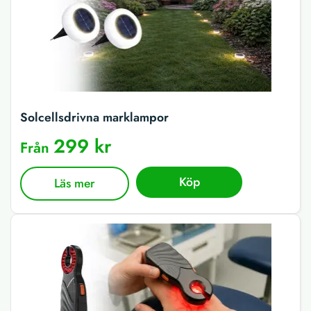
Solcellsdrivna marklampor
299 kr
Från
Köp
Läs mer