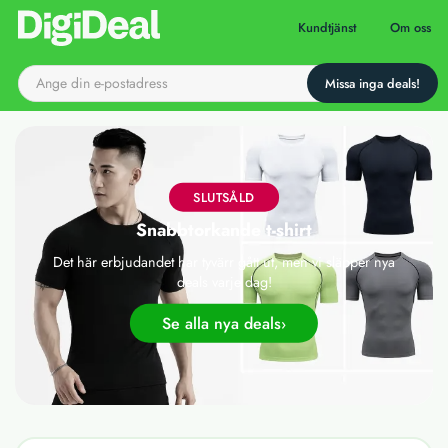
Till startsidan
Kundtjänst
Om oss
SLUTSÅLD
Snabbtorkande t-shirt
Det här erbjudandet har tyvärr gått ut, men vi släpper nya
deals varje dag!
Se alla nya deals