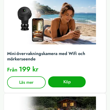
Mini-övervakningskamera med Wifi och
mörkerseende
199 kr
Från
Köp
Läs mer