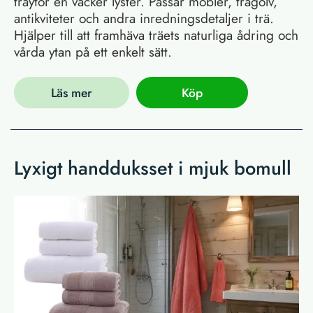
träytor en vacker lyster. Passar möbler, trägolv,
antikviteter och andra inredningsdetaljer i trä.
Hjälper till att framhäva träets naturliga ådring och
vårda ytan på ett enkelt sätt.
Läs mer
Köp
Lyxigt handduksset i mjuk bomull