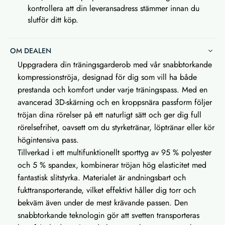
kontrollera att din leveransadress stämmer innan du
slutför ditt köp.
OM DEALEN
Uppgradera din träningsgarderob med vår snabbtorkande
kompressionströja, designad för dig som vill ha både
prestanda och komfort under varje träningspass. Med en
avancerad 3D-skärning och en kroppsnära passform följer
tröjan dina rörelser på ett naturligt sätt och ger dig full
rörelsefrihet, oavsett om du styrketränar, löptränar eller kör
högintensiva pass.
Tillverkad i ett multifunktionellt sporttyg av 95 % polyester
och 5 % spandex, kombinerar tröjan hög elasticitet med
fantastisk slitstyrka. Materialet är andningsbart och
fukttransporterande, vilket effektivt håller dig torr och
bekväm även under de mest krävande passen. Den
snabbtorkande teknologin gör att svetten transporteras