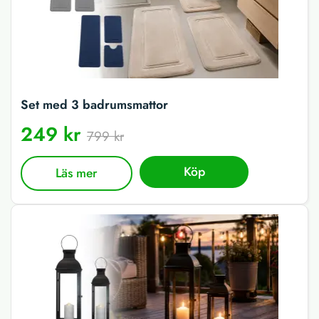
Set med 3 badrumsmattor
249 kr
799 kr
Köp
Läs mer