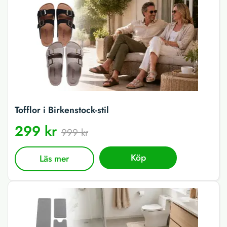
Tofflor i Birkenstock-stil
299 kr
999 kr
Köp
Läs mer