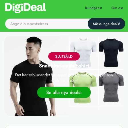
Till startsidan
Kundtjänst
Om oss
SLUTSÅLD
Snabbtorkande t-shirt
Det här erbjudandet har tyvärr gått ut, men vi släpper nya
deals varje dag!
Se alla nya deals