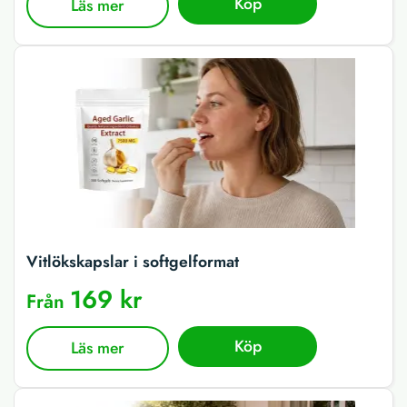
Köp
Läs mer
Vitlökskapslar i softgelformat
169 kr
Från
Köp
Läs mer