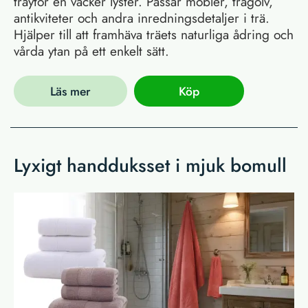
träytor en vacker lyster. Passar möbler, trägolv,
antikviteter och andra inredningsdetaljer i trä.
Hjälper till att framhäva träets naturliga ådring och
vårda ytan på ett enkelt sätt.
Läs mer
Köp
Lyxigt handduksset i mjuk bomull