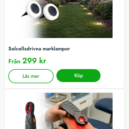
Solcellsdrivna marklampor
299 kr
Från
Köp
Läs mer