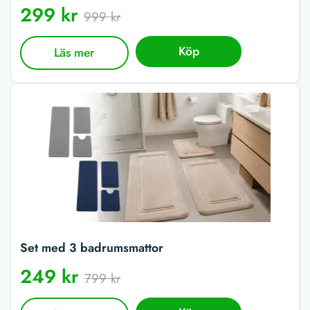
299 kr
999 kr
Köp
Läs mer
Set med 3 badrumsmattor
249 kr
799 kr