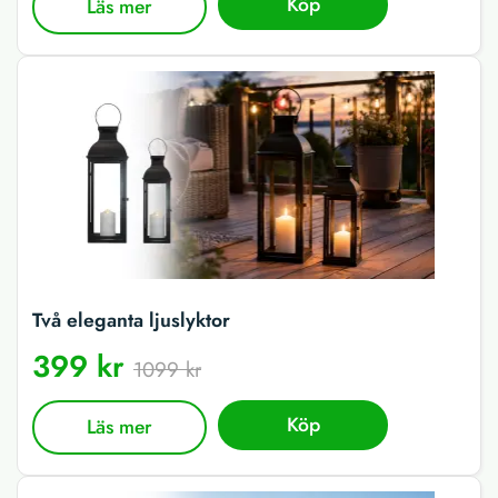
Köp
Läs mer
Två eleganta ljuslyktor
399 kr
1099 kr
Köp
Läs mer