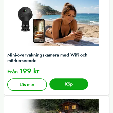
Mini-övervakningskamera med Wifi och
mörkerseende
199 kr
Från
Köp
Läs mer