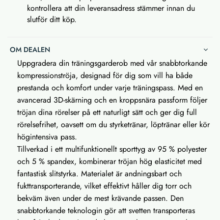
kontrollera att din leveransadress stämmer innan du
slutför ditt köp.
OM DEALEN
Uppgradera din träningsgarderob med vår snabbtorkande
kompressionströja, designad för dig som vill ha både
prestanda och komfort under varje träningspass. Med en
avancerad 3D-skärning och en kroppsnära passform följer
tröjan dina rörelser på ett naturligt sätt och ger dig full
rörelsefrihet, oavsett om du styrketränar, löptränar eller kör
högintensiva pass.
Tillverkad i ett multifunktionellt sporttyg av 95 % polyester
och 5 % spandex, kombinerar tröjan hög elasticitet med
fantastisk slitstyrka. Materialet är andningsbart och
fukttransporterande, vilket effektivt håller dig torr och
bekväm även under de mest krävande passen. Den
snabbtorkande teknologin gör att svetten transporteras