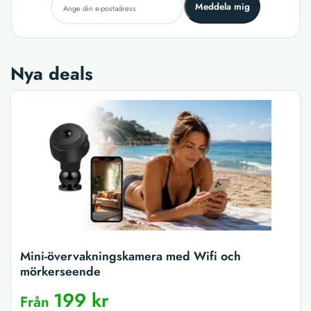
Meddela mig
Nya deals
Mini-övervakningskamera med Wifi och
mörkerseende
199 kr
Från