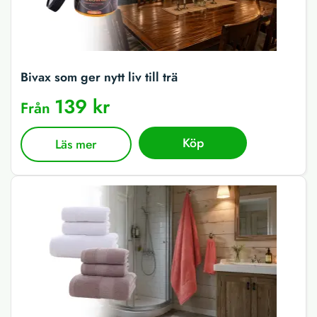
Bivax som ger nytt liv till trä
139 kr
Från
Köp
Läs mer