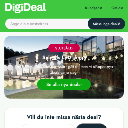
Till startsidan
Kundtjänst
Om oss
SLUTSÅLD
Solcells LED-slinga
Det här erbjudandet har tyvärr gått ut, men vi släpper nya
deals varje dag!
Se alla nya deals
Vill du inte missa nästa deal?