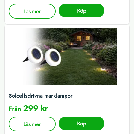
Köp
Läs mer
Solcellsdrivna marklampor
299 kr
Från
Köp
Läs mer