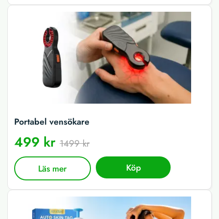
Portabel vensökare
499 kr
1499 kr
Köp
Läs mer