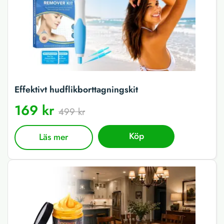
Effektivt hudflikborttagningskit
169 kr
499 kr
Köp
Läs mer