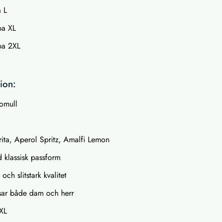
 L
pa XL
pa 2XL
ion:
omull
rita, Aperol Spritz, Amalfi Lemon
d klassisk passform
ch slitstark kvalitet
sar både dam och herr
2XL