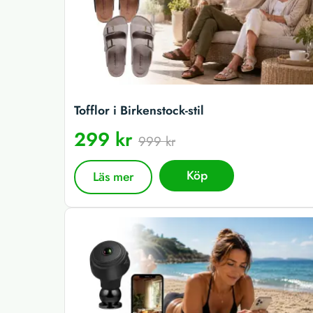
Tofflor i Birkenstock-stil
299 kr
999 kr
Köp
Läs mer