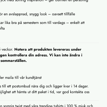
ör en avslappnad, snygg look – oavsett tillfälle
ar lika bra på semestern som till vardags – enkelt att
fta
5 veckor.
Notera att produkten levereras under
en kontrollera din adress. Vi kan inte ändra i
. sommarställen.
ler maila till vår kundtjänst
as till ett postombud nära dig och ligger kvar i 14 dagar.
lighet att hämta ut ditt paket i tid, var god kontakta oss
 somrig twist med våra trendiga t-shirts i 100 % mjuk och