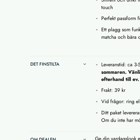
touch
Perfekt passform f
Ett plagg som funk
matcha och bära o
DET FINSTILTA
Leveranstid: ca 3-
sommaren. Vänlig
efterhand till ev
Frakt: 39 kr
Vid frågor: ring el
Ditt paket leverer
Om du inte har möj
Ge din vardagslook en
OM DEALEN