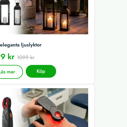
eleganta ljuslyktor
9 kr
1099 kr
Köp
Läs mer