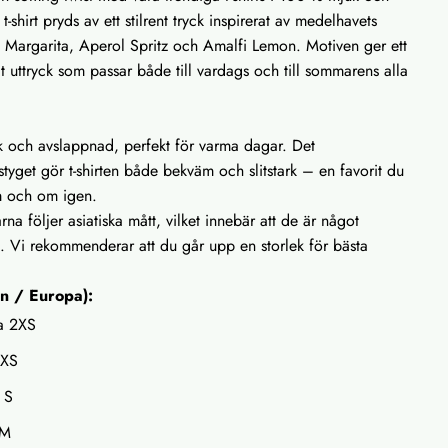
t-shirt pryds av ett stilrent tryck inspirerat av medelhavets
: Margarita, Aperol Spritz och Amalfi Lemon. Motiven ger ett
rat uttryck som passar både till vardags och till sommarens alla
sk och avslappnad, perfekt för varma dagar. Det
styget gör t-shirten både bekväm och slitstark – en favorit du
m och om igen.
rna följer asiatiska mått, vilket innebär att de är något
. Vi rekommenderar att du går upp en storlek för bästa
en / Europa):
a 2XS
 XS
 S
 M