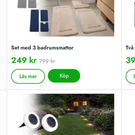
Set med 3 badrumsmattor
Två 
249 kr
39
799 kr
Köp
Läs mer