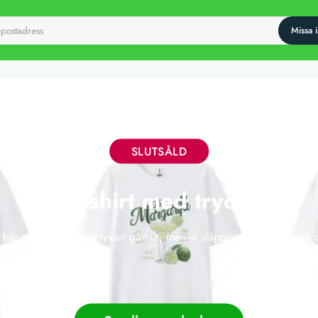
SLUTSÅLD
T-shirt med tryck
 här erbjudandet har tyvärr gått ut, men vi släpper nya deals varje 