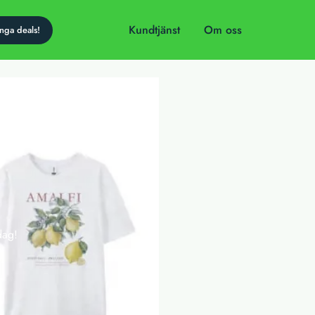
Kundtjänst
Om oss
dag!