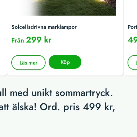
Solcellsdrivna marklampor
Por
299 kr
49
Från
Köp
Läs mer
mull med unikt sommartryck.
att älska! Ord. pris 499 kr,