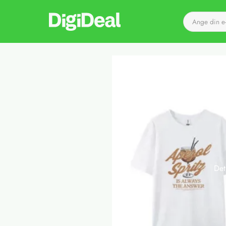
Till startsidan
Det