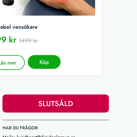
tabel vensökare
9 kr
1499 kr
Köp
Läs mer
SLUTSÅLD
HAR DU FRÅGOR