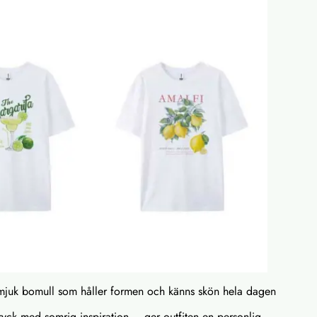
% mjuk bomull som håller formen och känns skön hela dagen
 tryck med somrig inspiration – ger outfiten en personlig