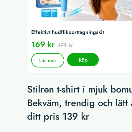
Effektivt hudflikborttagningskit
169 kr
499 kr
Köp
Läs mer
Stilren t-shirt i mjuk bo
Bekväm, trendig och lätt 
ditt pris 139 kr