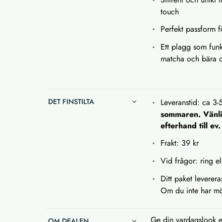
touch
Perfekt passform f
Ett plagg som funk
matcha och bära o
DET FINSTILTA
Leveranstid: ca 3-
sommaren. Vänlig
efterhand till ev
Frakt: 39 kr
Vid frågor: ring el
Ditt paket leverer
Om du inte har möj
Ge din vardagslook en
OM DEALEN