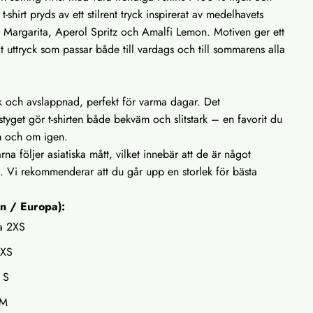
t-shirt pryds av ett stilrent tryck inspirerat av medelhavets
: Margarita, Aperol Spritz och Amalfi Lemon. Motiven ger ett
rat uttryck som passar både till vardags och till sommarens alla
sk och avslappnad, perfekt för varma dagar. Det
styget gör t-shirten både bekväm och slitstark – en favorit du
m och om igen.
rna följer asiatiska mått, vilket innebär att de är något
. Vi rekommenderar att du går upp en storlek för bästa
en / Europa):
a 2XS
 XS
 S
 M