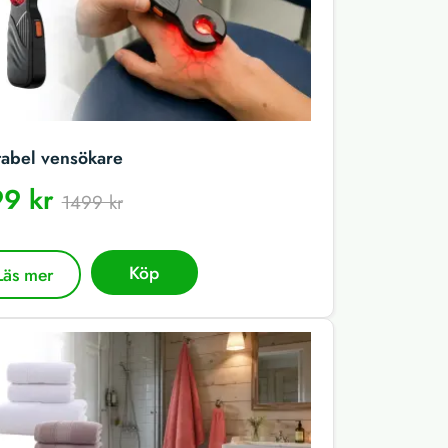
tabel vensökare
9 kr
1499 kr
Köp
Läs mer