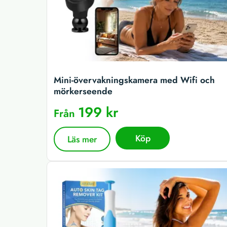
Mini-övervakningskamera med Wifi och
mörkerseende
199 kr
Från
Köp
Läs mer