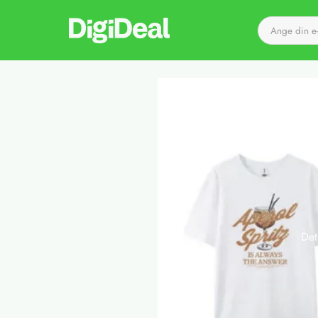
Till startsidan
Det