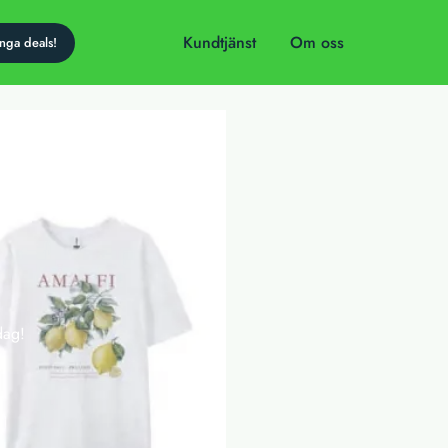
Kundtjänst
Om oss
dag!