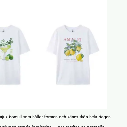
% mjuk bomull som håller formen och känns skön hela dagen
 tryck med somrig inspiration – ger outfiten en personlig