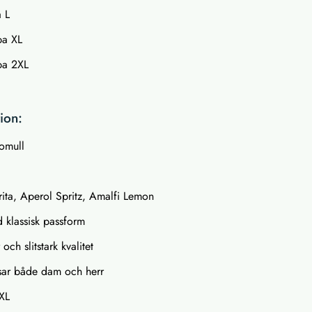
 L
pa XL
pa 2XL
ion:
omull
rita, Aperol Spritz, Amalfi Lemon
d klassisk passform
ch slitstark kvalitet
sar både dam och herr
2XL