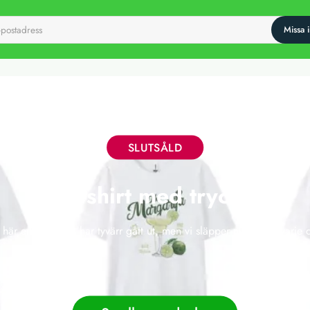
SLUTSÅLD
T-shirt med tryck
 här erbjudandet har tyvärr gått ut, men vi släpper nya deals varje 