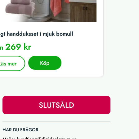
igt handduksset i mjuk bomull
269 kr
ån
Köp
Läs mer
SLUTSÅLD
HAR DU FRÅGOR