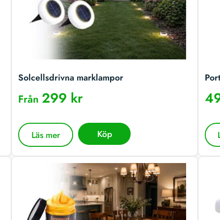
Solcellsdrivna marklampor
Por
299 kr
49
Från
Köp
Läs mer