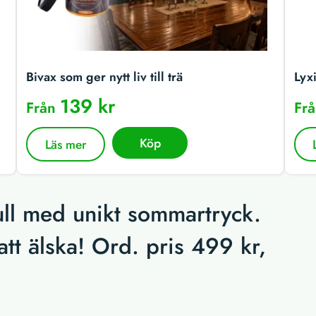
Bivax som ger nytt liv till trä
Lyx
139 kr
Från
Fr
Köp
Läs mer
mull med unikt sommartryck.
att älska! Ord. pris 499 kr,