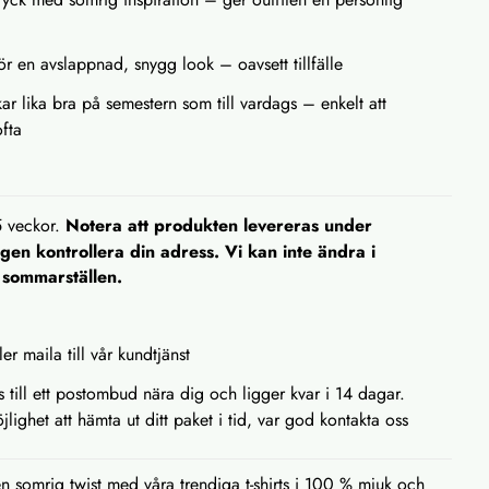
ör en avslappnad, snygg look – oavsett tillfälle
ar lika bra på semestern som till vardags – enkelt att
fta
5 veckor.
Notera att produkten levereras under
en kontrollera din adress. Vi kan inte ändra i
. sommarställen.
ler maila till vår kundtjänst
as till ett postombud nära dig och ligger kvar i 14 dagar.
lighet att hämta ut ditt paket i tid, var god kontakta oss
 somrig twist med våra trendiga t-shirts i 100 % mjuk och