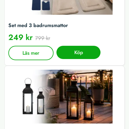
Set med 3 badrumsmattor
249 kr
799 kr
Köp
Läs mer