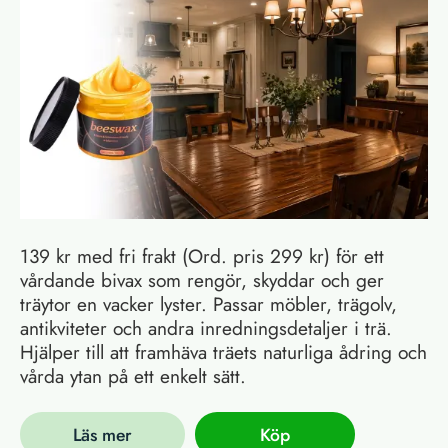
139 kr med fri frakt (Ord. pris 299 kr) för ett
vårdande bivax som rengör, skyddar och ger
träytor en vacker lyster. Passar möbler, trägolv,
antikviteter och andra inredningsdetaljer i trä.
Hjälper till att framhäva träets naturliga ådring och
vårda ytan på ett enkelt sätt.
Läs mer
Köp