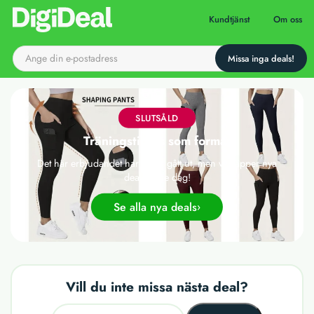
Till startsidan
Kundtjänst
Om oss
SLUTSÅLD
Träningstights som formar
Det här erbjudandet har tyvärr gått ut, men vi släpper nya
deals varje dag!
Se alla nya deals
Vill du inte missa nästa deal?