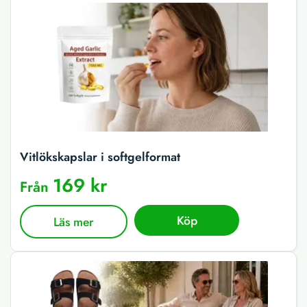
Vitlökskapslar i softgelformat
169 kr
Från
Köp
Läs mer