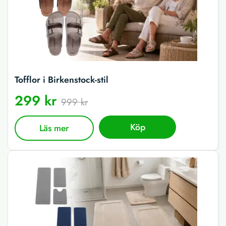
Tofflor i Birkenstock-stil
299 kr
999 kr
Köp
Läs mer