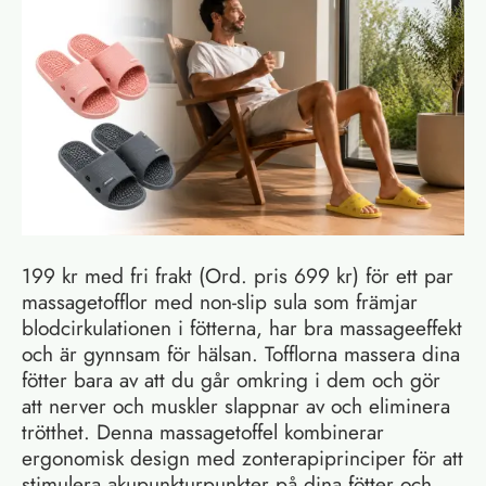
199 kr med fri frakt (Ord. pris 699 kr) för ett par
massagetofflor med non-slip sula som främjar
blodcirkulationen i fötterna, har bra massageeffekt
och är gynnsam för hälsan. Tofflorna massera dina
fötter bara av att du går omkring i dem och gör
att nerver och muskler slappnar av och eliminera
trötthet. Denna massagetoffel kombinerar
ergonomisk design med zonterapiprinciper för att
stimulera akupunkturpunkter på dina fötter och