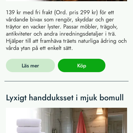
139 kr med fri frakt (Ord. pris 299 kr) för ett
vårdande bivax som rengör, skyddar och ger
träytor en vacker lyster. Passar möbler, trägolv,
antikviteter och andra inredningsdetaljer i trä.
Hjälper till att framhäva träets naturliga ådring och
vårda ytan på ett enkelt sätt.
Läs mer
Köp
Lyxigt handduksset i mjuk bomull