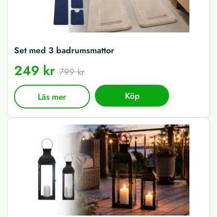
Set med 3 badrumsmattor
249 kr
799 kr
Köp
Läs mer