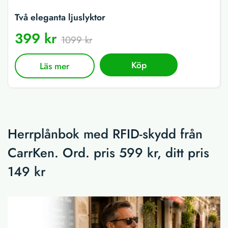
Två eleganta ljuslyktor
399 kr
1099 kr
Köp
Läs mer
Herrplånbok med RFID-skydd från
CarrKen. Ord. pris 599 kr, ditt pris
149 kr