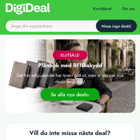
Till startsidan
Kundtjänst
Om oss
SLUTSÅLD
Plånbok med RFID-skydd
Det här erbjudandet har tyvärr gått ut, men vi släpper nya
deals varje dag!
Se alla nya deals
Vill du inte missa nästa deal?