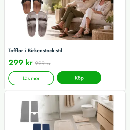
Tofflor i Birkenstock-stil
299 kr
999 kr
Köp
Läs mer