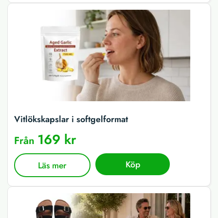
Vitlökskapslar i softgelformat
169 kr
Från
Köp
Läs mer