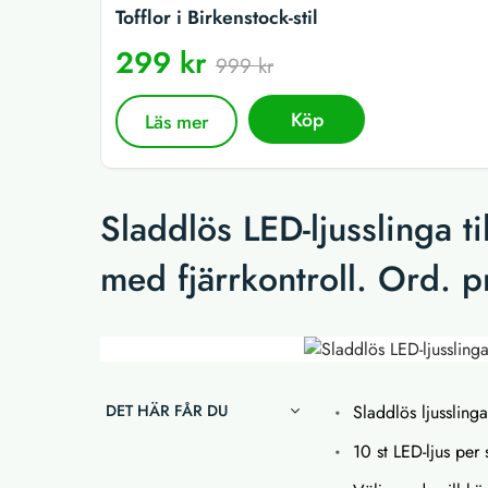
Tofflor i Birkenstock-stil
299 kr
999 kr
Köp
Läs mer
Sladdlös LED-ljusslinga ti
med fjärrkontroll. Ord. pr
DET HÄR FÅR DU
Sladdlös ljusslinga
10 st LED-ljus per 