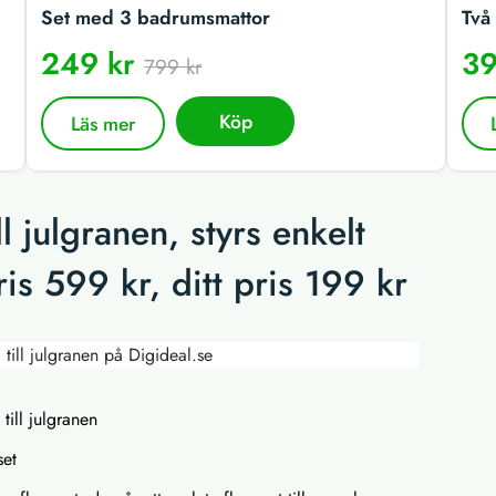
Set med 3 badrumsmattor
Två 
249 kr
39
799 kr
Köp
Läs mer
ll julgranen, styrs enkelt
is 599 kr, ditt pris 199 kr
 till julgranen
set