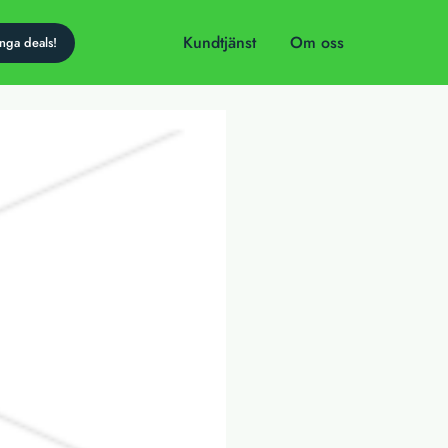
Kundtjänst
Om oss
anen
dag!