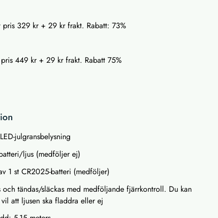
t pris 329 kr + 29 kr frakt. Rabatt: 73%
t pris 449 kr + 29 kr frakt. Rabatt 75%
tion
 LED-julgransbelysning
atteri/ljus (medföljer ej)
 av 1 st CR2025-batteri (medföljer)
 och tändas/släckas med medföljande fjärrkontroll. Du kan
il att ljusen ska fladdra eller ej
vidd: 5-15 meters