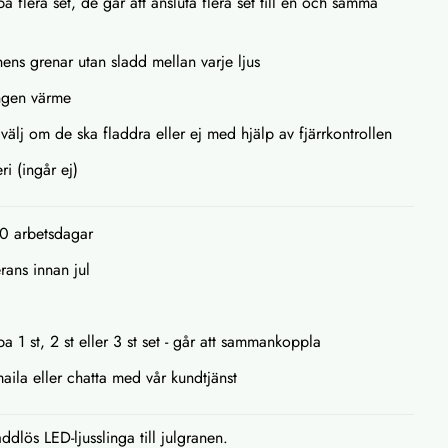
a flera set, de går att ansluta flera set till en och samma
nens grenar utan sladd mellan varje ljus
ingen värme
älj om de ska fladdra eller ej med hjälp av fjärrkontrollen
ri (ingår ej)
10 arbetsdagar
rans innan jul
a 1 st, 2 st eller 3 st set - går att sammankoppla
maila eller chatta med vår kundtjänst
ddlös LED-ljusslinga till julgranen.