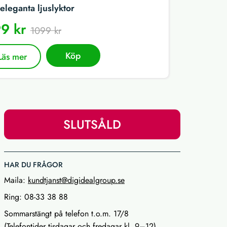
eleganta ljuslyktor
9 kr
1099 kr
Köp
Läs mer
SLUTSÅLD
HAR DU FRÅGOR
Maila:
kundtjanst@digidealgroup.se
Ring: 08-33 38 88
Sommarstängt på telefon t.o.m. 17/8
(Telefontider tisdagar och fredagar kl. 9–12)