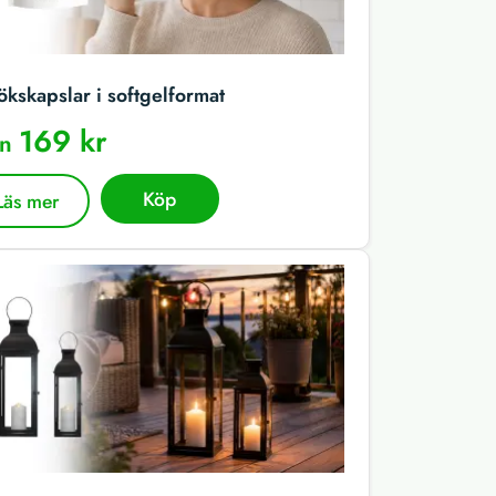
ökskapslar i softgelformat
169 kr
ån
Köp
Läs mer