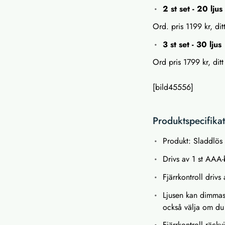
2 st set - 20 ljus
Ord. pris 1199 kr, dit
3 st set - 30 ljus
Ord pris 1799 kr, dit
[bild45556]
Produktspecifika
Produkt: Sladdlös
Drivs av 1 st AAA-b
Fjärrkontroll drivs
Ljusen kan dimmas
också välja om du v
Fjärrkontroll räck