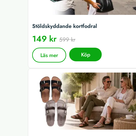
Stöldskyddande kortfodral
149 kr
599 kr
Köp
Läs mer