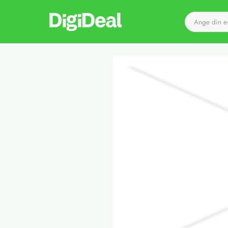
Till startsidan
Sla
Det