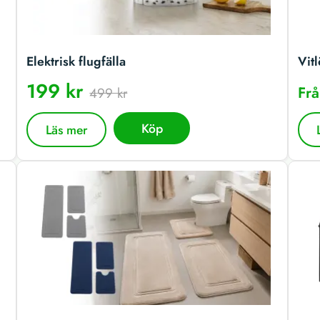
Elektrisk flugfälla
Vitl
199 kr
Fr
499 kr
Köp
Läs mer