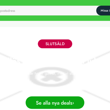
SLUTSÅLD
ddlös LED-ljusslinga till julgr
 här erbjudandet har tyvärr gått ut, men vi släpper nya deals varje 
Se alla nya deals