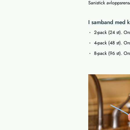
Sanistick avloppsrens
I samband med kö
2-pack (24 st). Ord
4-pack (48 st). Ord
8-pack (96 st). Ord