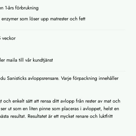
en 1-års förbrukning
 enzymer som löser upp matrester och fett
5 veckor
ler maila till vår kundtjänst
du Sanisticks avloppsrensare. Varje förpackning innehåller
gt och enkelt sätt att rensa ditt avlopp från rester av mat och
 ser ut som en liten pinne som placeras i avloppet, helst en
ta resultat. Resultatet är ett mycket renare och luktfritt