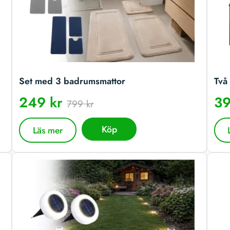
Set med 3 badrumsmattor
Två 
249 kr
39
799 kr
Köp
Läs mer