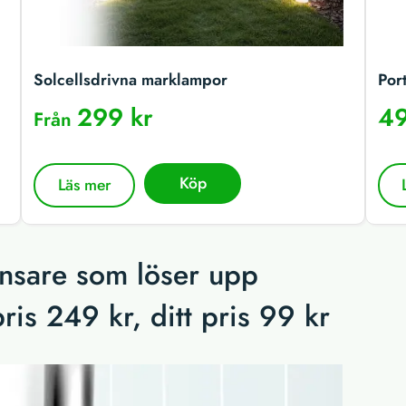
Solcellsdrivna marklampor
Por
299 kr
49
Från
Köp
Läs mer
ensare som löser upp
ris 249 kr, ditt pris 99 kr