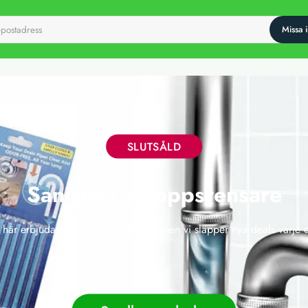
SLUTSÅLD
Sanistick avloppsrensare
 här erbjudandet har tyvärr gått ut, men vi släpper nya deals varje 