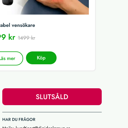
tabel vensökare
9 kr
1499 kr
Köp
Läs mer
SLUTSÅLD
HAR DU FRÅGOR