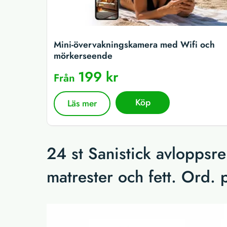
Mini-övervakningskamera med Wifi och
mörkerseende
199 kr
Från
Köp
Läs mer
24 st Sanistick avloppsr
matrester och fett. Ord. p