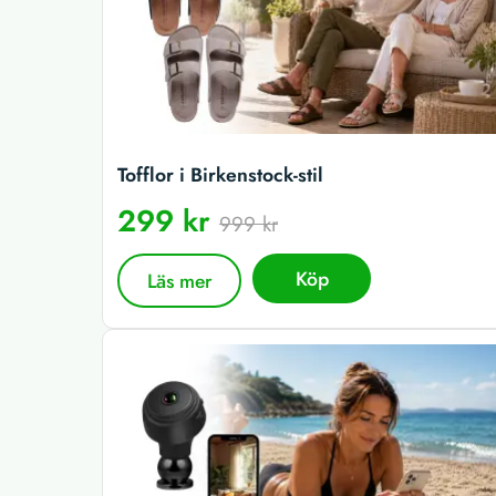
Tofflor i Birkenstock-stil
299 kr
999 kr
Köp
Läs mer