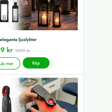
eleganta ljuslyktor
9 kr
1099 kr
Köp
Läs mer