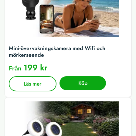
Mini-övervakningskamera med Wifi och
mörkerseende
199 kr
Från
Köp
Läs mer