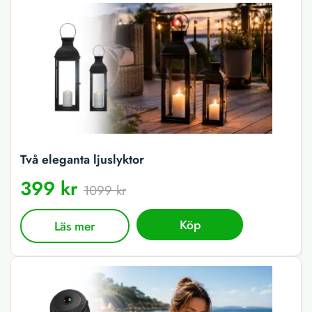
Två eleganta ljuslyktor
399 kr
1099 kr
Köp
Läs mer