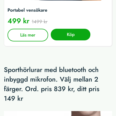
Portabel vensökare
499 kr
1499 kr
Köp
Läs mer
Sporthörlurar med bluetooth och
inbyggd mikrofon. Välj mellan 2
färger. Ord. pris 839 kr, ditt pris
149 kr