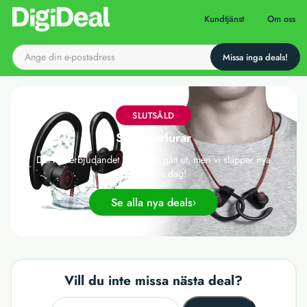
Till startsidan
Kundtjänst
Om oss
SLUTSÅLD
Sporthörlurar
Det här erbjudandet har tyvärr gått ut, men vi släpper nya
deals varje dag!
Se alla nya deals
Vill du inte missa nästa deal?