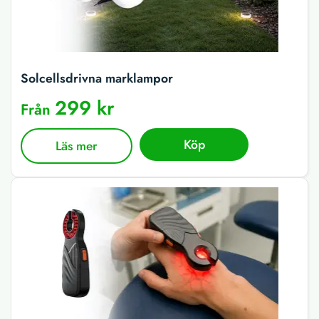
Solcellsdrivna marklampor
299 kr
Från
Köp
Läs mer