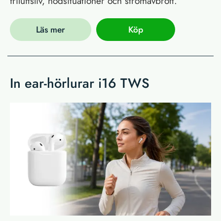
friluftsliv, nödsituationer och strömavbrott.
Läs mer
Köp
In ear-hörlurar i16 TWS