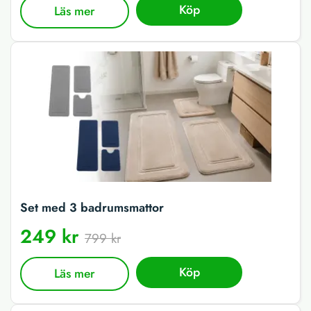
Köp
Läs mer
Set med 3 badrumsmattor
249 kr
799 kr
Köp
Läs mer