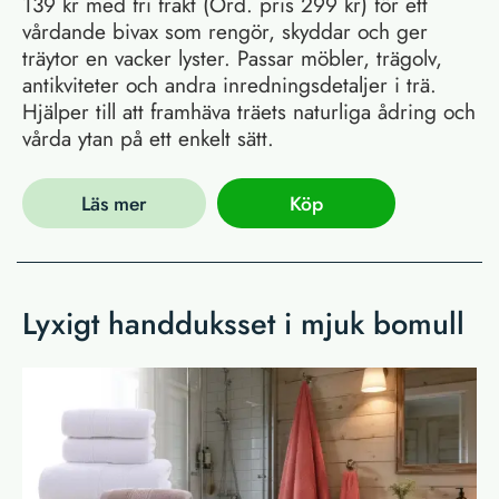
139 kr med fri frakt (Ord. pris 299 kr) för ett
vårdande bivax som rengör, skyddar och ger
träytor en vacker lyster. Passar möbler, trägolv,
antikviteter och andra inredningsdetaljer i trä.
Hjälper till att framhäva träets naturliga ådring och
vårda ytan på ett enkelt sätt.
Läs mer
Köp
Lyxigt handduksset i mjuk bomull