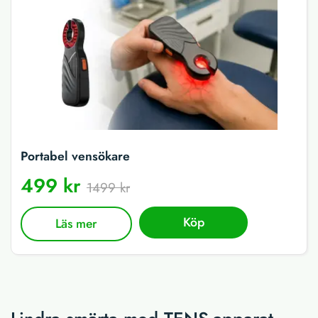
Portabel vensökare
499 kr
1499 kr
Köp
Läs mer