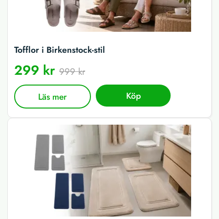
Tofflor i Birkenstock-stil
299 kr
999 kr
Köp
Läs mer