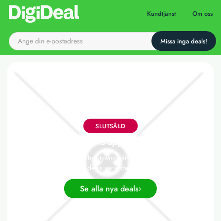
Till startsidan
Kundtjänst
Om oss
SLUTSÅLD
TENS-apparat
Det här erbjudandet har tyvärr gått ut, men vi släpper nya
deals varje dag!
Se alla nya deals