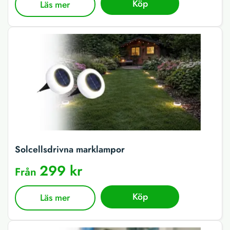
Köp
Läs mer
Solcellsdrivna marklampor
299 kr
Från
Köp
Läs mer