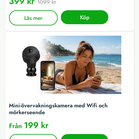
399 kr
1099 kr
Köp
Läs mer
Mini-övervakningskamera med Wifi och
mörkerseende
199 kr
Från