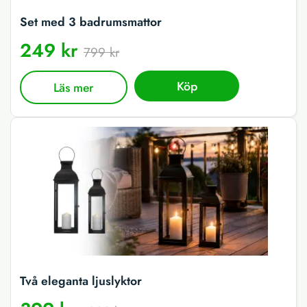
Set med 3 badrumsmattor
249 kr
799 kr
Köp
Läs mer
Två eleganta ljuslyktor