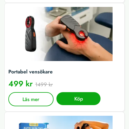
Portabel vensökare
499 kr
1499 kr
Köp
Läs mer