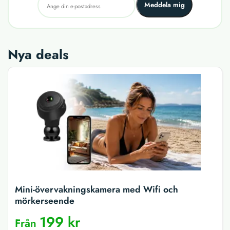
Meddela mig
Nya deals
Mini-övervakningskamera med Wifi och
mörkerseende
199 kr
Från