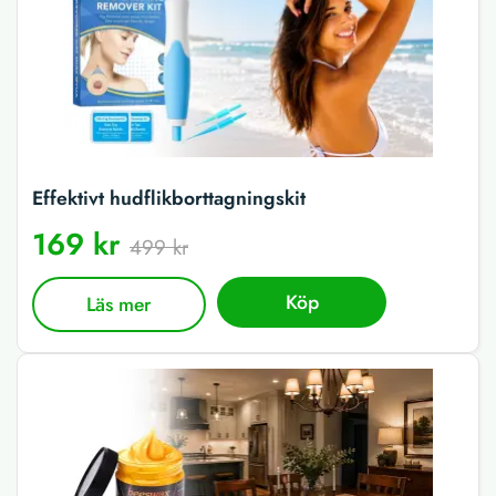
Effektivt hudflikborttagningskit
169 kr
499 kr
Köp
Läs mer