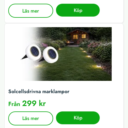
Köp
Läs mer
Solcellsdrivna marklampor
299 kr
Från
Köp
Läs mer