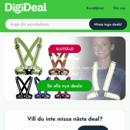
Till startsidan
Kundtjänst
Om oss
SLUTSÅLD
Reflexvästar
Det här erbjudandet har tyvärr gått ut, men vi släpper nya
deals varje dag!
Se alla nya deals
Vill du inte missa nästa deal?