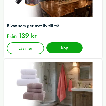
Bivax som ger nytt liv till trä
139 kr
Från
Köp
Läs mer