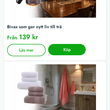
Bivax som ger nytt liv till trä
139 kr
Från
Köp
Läs mer