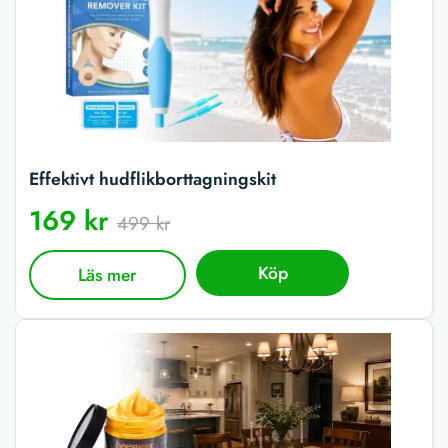
Effektivt hudflikborttagningskit
169 kr
499 kr
Köp
Läs mer