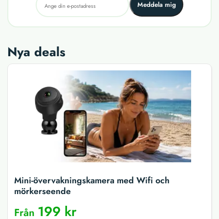
Meddela mig
Nya deals
Mini-övervakningskamera med Wifi och
mörkerseende
199 kr
Från