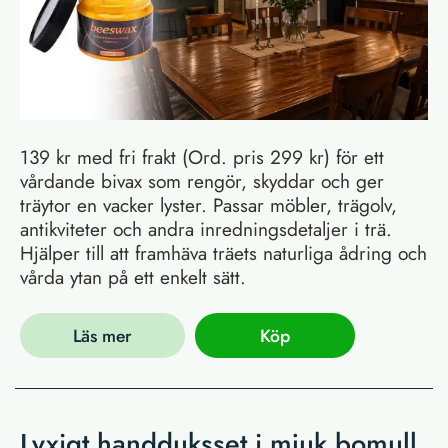
139 kr med fri frakt (Ord. pris 299 kr) för ett
vårdande bivax som rengör, skyddar och ger
träytor en vacker lyster. Passar möbler, trägolv,
antikviteter och andra inredningsdetaljer i trä.
Hjälper till att framhäva träets naturliga ådring och
vårda ytan på ett enkelt sätt.
Läs mer
Köp
Lyxigt handduksset i mjuk bomull