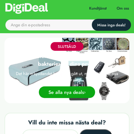
Till startsidan
Kundtjänst
Om oss
SLUTSÅLD
Kraftfull sterilisator som eliminerar virus &
bakterier på dina prylar
Det här erbjudandet har tyvärr gått ut, men vi släpper nya
deals varje dag!
Se alla nya deals
Vill du inte missa nästa deal?