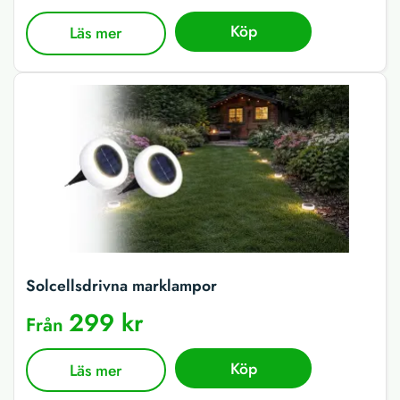
Köp
Läs mer
Solcellsdrivna marklampor
299 kr
Från
Köp
Läs mer