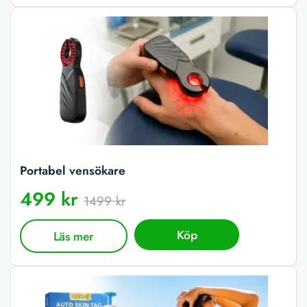
Portabel vensökare
499 kr
1499 kr
Köp
Läs mer