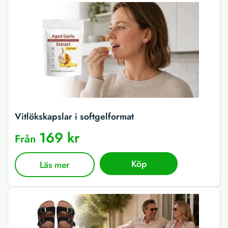
Vitlökskapslar i softgelformat
169 kr
Från
Köp
Läs mer