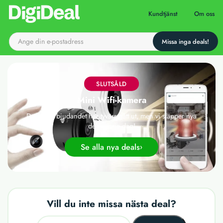
Till startsidan
Kundtjänst
Om oss
SLUTSÅLD
Mini Wifi-kamera
Det här erbjudandet har tyvärr gått ut, men vi släpper nya
deals varje dag!
Se alla nya deals
Vill du inte missa nästa deal?