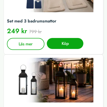
Set med 3 badrumsmattor
249 kr
799 kr
Köp
Läs mer