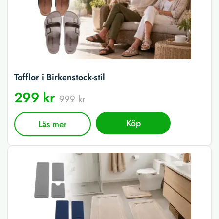
Tofflor i Birkenstock-stil
299 kr
999 kr
Köp
Läs mer