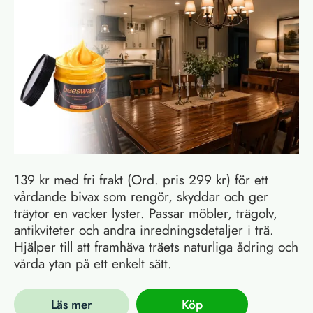
139 kr med fri frakt (Ord. pris 299 kr) för ett
vårdande bivax som rengör, skyddar och ger
träytor en vacker lyster. Passar möbler, trägolv,
antikviteter och andra inredningsdetaljer i trä.
Hjälper till att framhäva träets naturliga ådring och
vårda ytan på ett enkelt sätt.
Läs mer
Köp