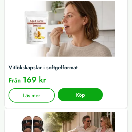
Vitlökskapslar i softgelformat
169 kr
Från
Köp
Läs mer