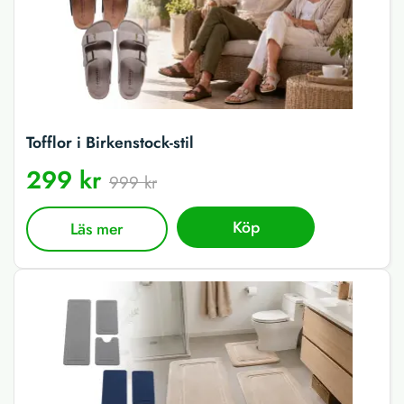
Tofflor i Birkenstock-stil
299 kr
999 kr
Köp
Läs mer