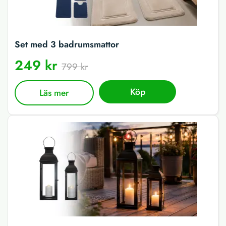
Set med 3 badrumsmattor
249 kr
799 kr
Köp
Läs mer