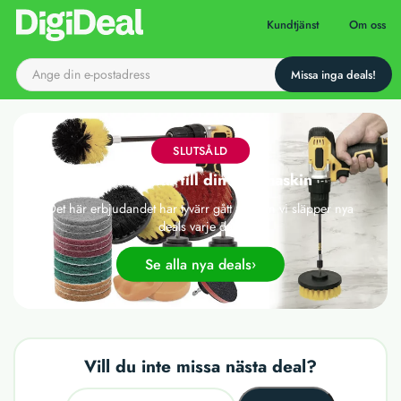
Till startsidan
Kundtjänst
Om oss
SLUTSÅLD
Skurborstar till din borrmaskin
Det här erbjudandet har tyvärr gått ut, men vi släpper nya
deals varje dag!
Se alla nya deals
Vill du inte missa nästa deal?