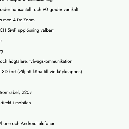
rader horisontellt och 90 grader vertikalt
ins med 4.0x Zoom
CH 5MP upplösning valbart
or
rg
och högtalare, tvåvägskommunikation
D-kort (välj att köpa till vid köpknappen)
 strömkabel, 220v
a direkt i mobilen
Phone och Android-telefoner