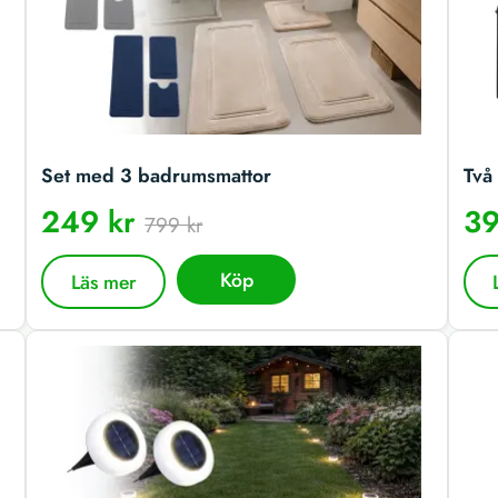
Set med 3 badrumsmattor
Två 
249 kr
39
799 kr
Köp
Läs mer