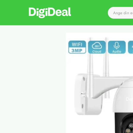
Till startsidan
Det