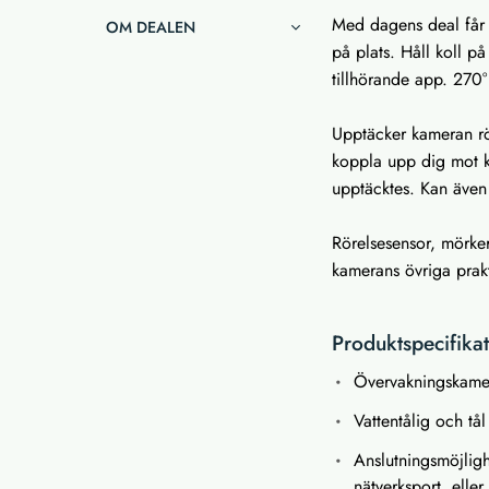
Med dagens deal får
OM DEALEN
på plats. Håll koll 
tillhörande app. 270° 
Upptäcker kameran rör
koppla upp dig mot ka
upptäcktes. Kan även
Rörelsesensor, mörke
kamerans övriga prakt
Produktspecifika
Övervakningskame
Vattentålig och tål
Anslutningsmöjligh
nätverksport
, elle