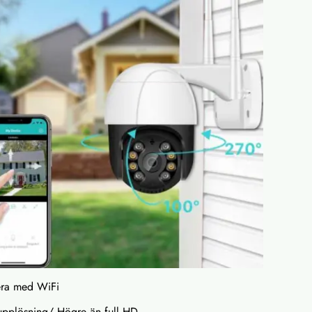
era med WiFi
pplösning/ Högre än full HD