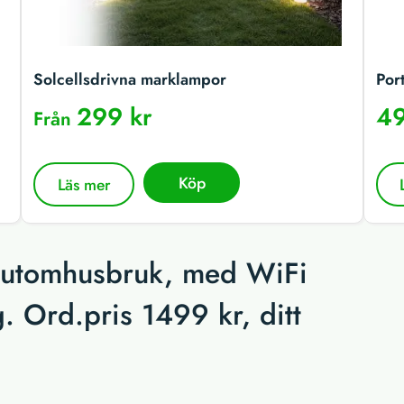
Solcellsdrivna marklampor
Por
299 kr
49
Från
Köp
Läs mer
 utomhusbruk, med WiFi
 Ord.pris 1499 kr, ditt