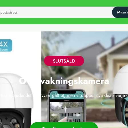
SLUTSÅLD
Övervakningskamera
 här erbjudandet har tyvärr gått ut, men vi släpper nya deals varje 