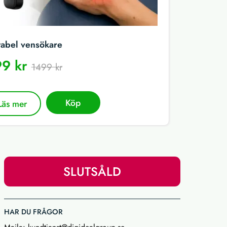
tabel vensökare
9 kr
1499 kr
Köp
Läs mer
SLUTSÅLD
HAR DU FRÅGOR