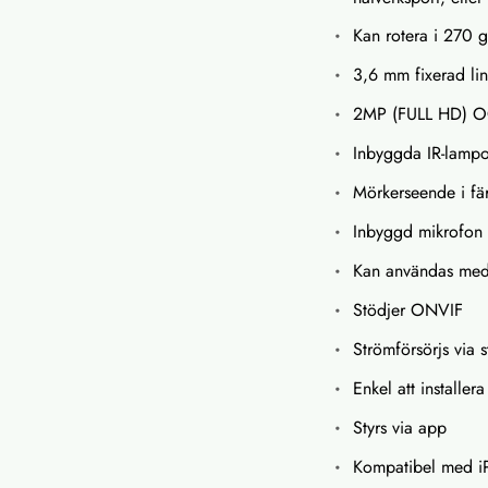
Kan rotera i 270 g
3,6 mm fixerad l
2MP (FULL HD) O
Inbyggda IR-lamp
Mörkerseende i fä
Inbyggd mikrofon 
Kan användas med S
Stödjer ONVIF
Strömförsörjs via
Enkel att installer
Styrs via app
Kompatibel med i