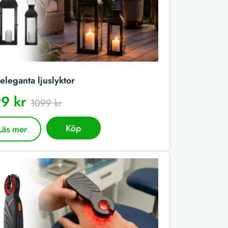
eleganta ljuslyktor
9 kr
1099 kr
Köp
Läs mer