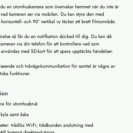
 du en utomhuskamera som övervakar hemmet när du inte är
på vad kameran ser via mobilen. Du kan styra den med
horisontell- och 90° vertikal vy täcker ett brett filmområde.
else så får du en notifkation skickad till dig. Du kan då
meran via din telefon för att kontrollera vad som
 användas med SD-kort för att spara upptäckta händelser.
rseende och tvåvägs-kommunikation för samtal är några av
iska funktioner.
tion
ra för utomhusbruk
 kyla samt åska
eter: trådlös Wi-Fi,
trådbunden anslutning med
r AP
hotspot direktanslutning