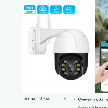
DET HÄR FÅR DU
Övervakningskam
Super HD kamerau