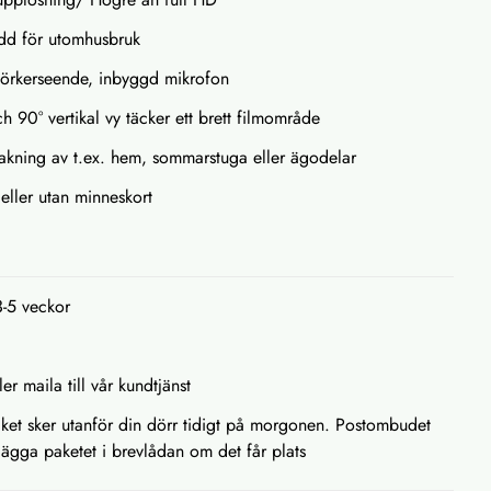
edd för utomhusbruk
mörkerseende, inbyggd mikrofon
h 90° vertikal vy täcker ett brett filmområde
akning av t.ex. hem, sommarstuga eller ägodelar
eller utan minneskort
3-5 veckor
ler maila till vår kundtjänst
aket sker utanför din dörr tidigt på morgonen. Postombudet
 lägga paketet i brevlådan om det får plats