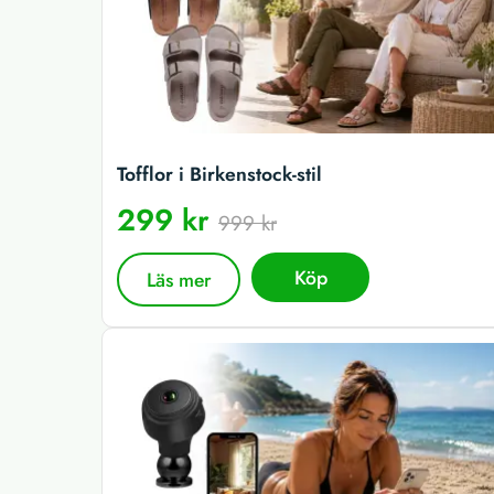
Tofflor i Birkenstock-stil
299 kr
999 kr
Köp
Läs mer