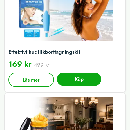
Effektivt hudflikborttagningskit
169 kr
499 kr
Köp
Läs mer