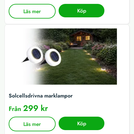
Köp
Läs mer
Solcellsdrivna marklampor
299 kr
Från
Köp
Läs mer