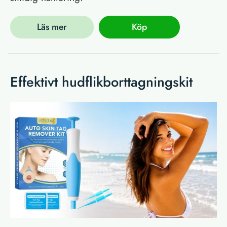
Läs mer
Köp
Effektivt hudflikborttagningskit