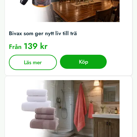
Bivax som ger nytt liv till trä
139 kr
Från
Köp
Läs mer