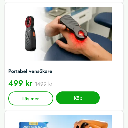
Portabel vensökare
499 kr
1499 kr
Köp
Läs mer