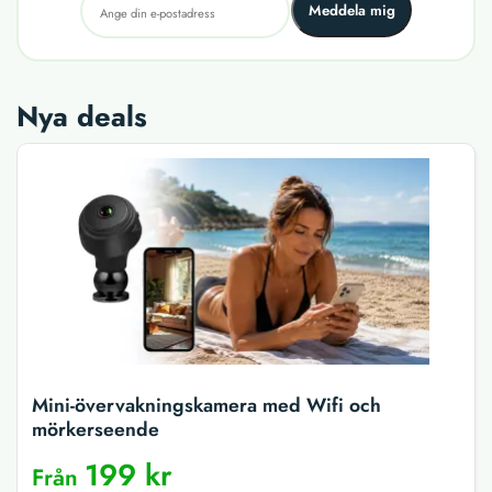
Meddela mig
Nya deals
Mini-övervakningskamera med Wifi och
mörkerseende
199 kr
Från