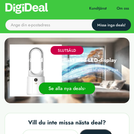
Till startsidan
Kundtjänst
Om oss
SLUTSÅLD
Sexväxlad bladlös fläkt med LED-display
Det här erbjudandet har tyvärr gått ut, men vi släpper nya
deals varje dag!
Se alla nya deals
Vill du inte missa nästa deal?