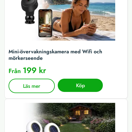
Mini-övervakningskamera med Wifi och
mörkerseende
199 kr
Från
Köp
Läs mer