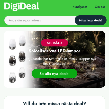
Till startsidan
Kundtjänst
Om oss
SLUTSÅLD
Solcellsdrivna LED-lampor
Det här erbjudandet har tyvärr gått ut, men vi släpper nya
deals varje dag!
Se alla nya deals
Vill du inte missa nästa deal?