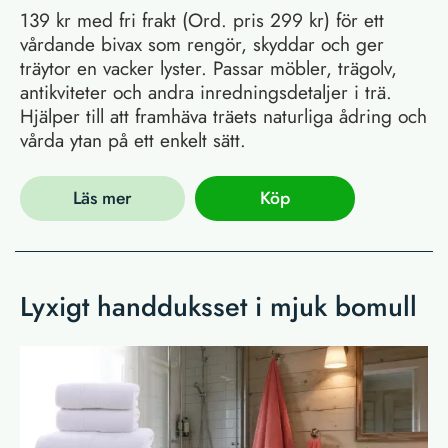
139 kr med fri frakt (Ord. pris 299 kr) för ett
vårdande bivax som rengör, skyddar och ger
träytor en vacker lyster. Passar möbler, trägolv,
antikviteter och andra inredningsdetaljer i trä.
Hjälper till att framhäva träets naturliga ådring och
vårda ytan på ett enkelt sätt.
Läs mer
Köp
Lyxigt handduksset i mjuk bomull