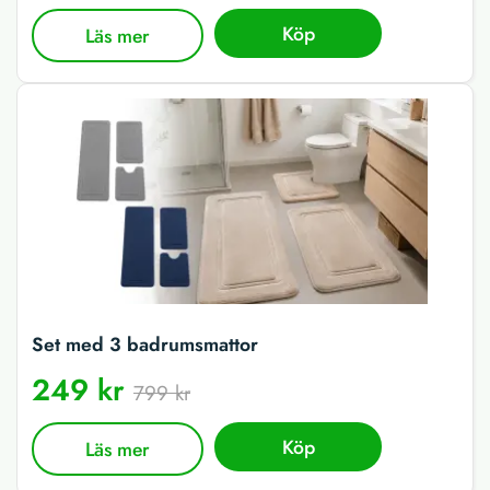
Köp
Läs mer
Set med 3 badrumsmattor
249 kr
799 kr
Köp
Läs mer