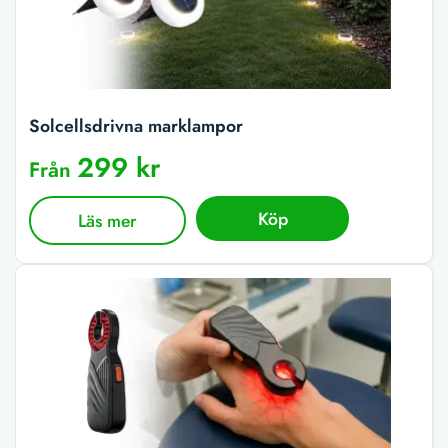
Solcellsdrivna marklampor
299 kr
Från
Köp
Läs mer