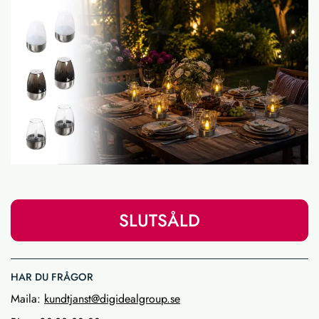
SLUTSÅLD
HAR DU FRÅGOR
Maila:
kundtjanst@digidealgroup.se