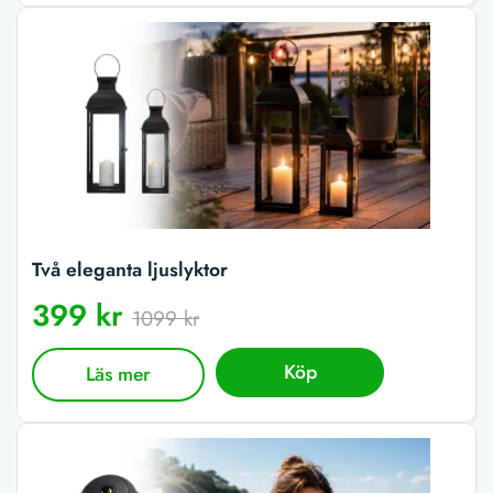
Två eleganta ljuslyktor
399 kr
1099 kr
Köp
Läs mer