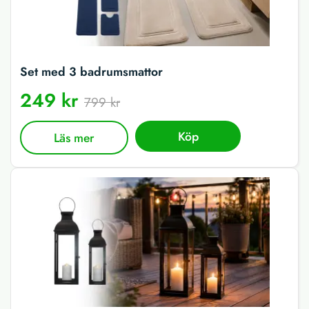
Set med 3 badrumsmattor
249 kr
799 kr
Köp
Läs mer