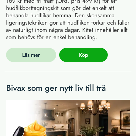
169 kr med fri frakt (Ord. pris 499 kr) för ett
hudflikborttagningskit som gör det enkelt att
behandla hudflikar hemma. Den skonsamma
ligeringstekniken gör att hudfliken torkar och faller
av naturligt inom några dagar. Kitet innehåller allt
som behövs för en enkel behandling.
Läs mer
Köp
Bivax som ger nytt liv till trä