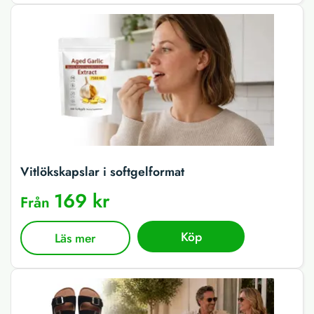
Vitlökskapslar i softgelformat
169 kr
Från
Köp
Läs mer