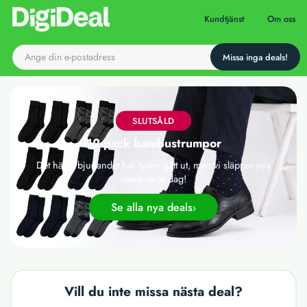
Till startsidan
Kundtjänst
Om oss
SLUTSÅLD
12-pack bambustrumpor
Det här erbjudandet har tyvärr gått ut, men vi släpper nya
deals varje dag!
Se alla nya deals
Vill du inte missa nästa deal?