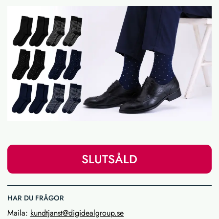
SLUTSÅLD
HAR DU FRÅGOR
Maila:
kundtjanst@digidealgroup.se