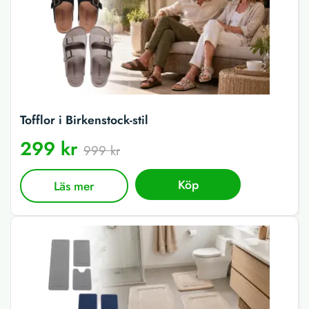
Tofflor i Birkenstock-stil
299 kr
999 kr
Köp
Läs mer