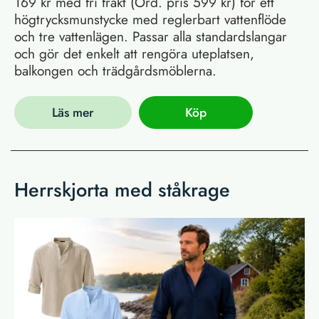
169 kr med fri frakt (Ord. pris 599 kr) för ett
högtrycksmunstycke med reglerbart vattenflöde
och tre vattenlägen. Passar alla standardslangar
och gör det enkelt att rengöra uteplatsen,
balkongen och trädgårdsmöblerna.
Läs mer
Köp
Herrskjorta med ståkrage