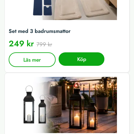
Set med 3 badrumsmattor
249 kr
799 kr
Köp
Läs mer