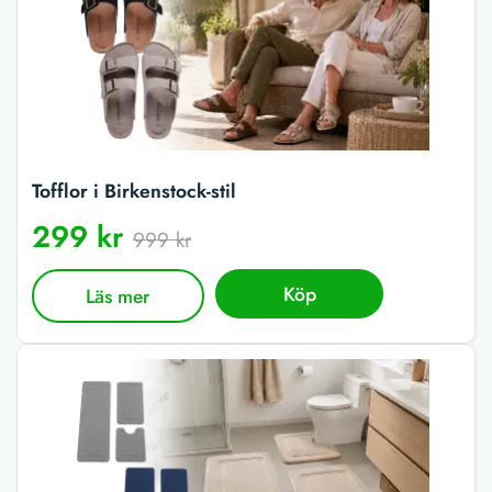
Tofflor i Birkenstock-stil
299 kr
999 kr
Köp
Läs mer