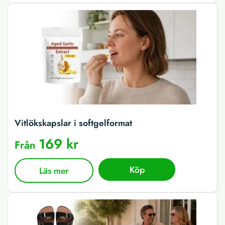
Vitlökskapslar i softgelformat
169 kr
Från
Köp
Läs mer