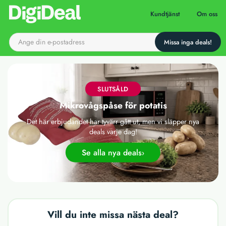
Till startsidan
Kundtjänst
Om oss
SLUTSÅLD
Mikrovågspåse för potatis
Det här erbjudandet har tyvärr gått ut, men vi släpper nya
deals varje dag!
Se alla nya deals
Vill du inte missa nästa deal?