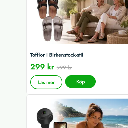
Tofflor i Birkenstock-stil
299 kr
999 kr
Köp
Läs mer