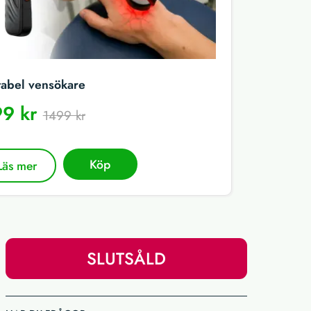
tabel vensökare
9 kr
1499 kr
Köp
Läs mer
SLUTSÅLD