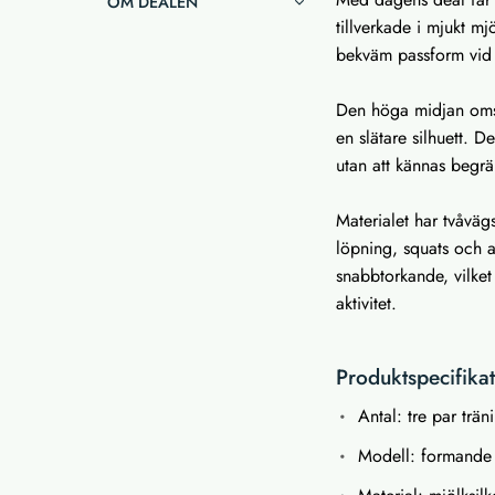
OM DEALEN
tillverkade i mjukt m
bekväm passform vid
Den höga midjan omslu
en slätare silhuett. 
utan att kännas begr
Materialet har tvåvägs
löpning, squats och 
snabbtorkande, vilket
aktivitet.
Produktspecifika
Antal: tre par trän
Modell: formande