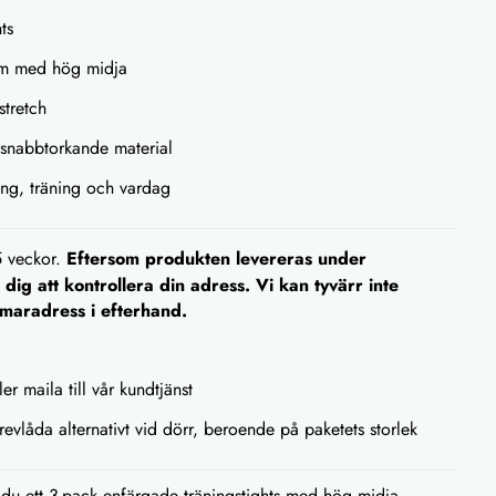
ts
m med hög midja
tretch
snabbtorkande material
ing, träning och vardag
5 veckor.
Eftersom produkten levereras under
dig att kontrollera din adress. Vi kan tyvärr inte
mmaradress i efterhand.
ler maila till vår kundtjänst
brevlåda alternativt vid dörr, beroende på paketets storlek
du ett 3-pack enfärgade träningstights med hög midja,