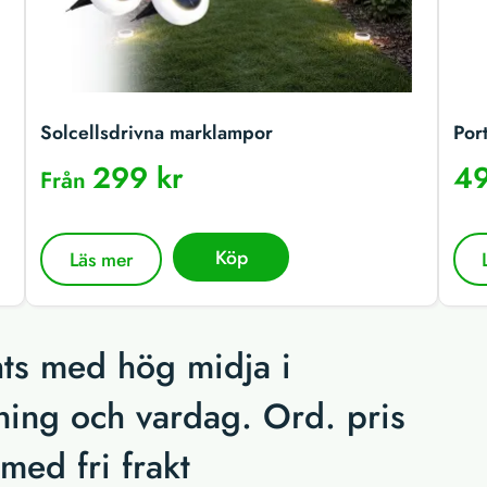
Solcellsdrivna marklampor
Por
299 kr
49
Från
Köp
Läs mer
hts med hög midja i
räning och vardag. Ord. pris
med fri frakt