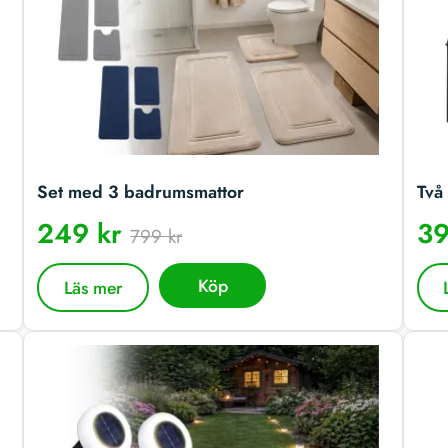
Set med 3 badrumsmattor
Två 
249 kr
39
799 kr
Köp
Läs mer