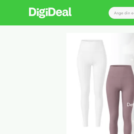
Till startsidan
Det