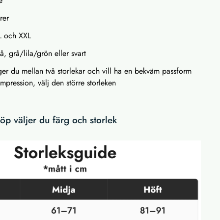
e
rer
L och XXL
å, grå/lila/grön eller svart
gger du mellan två storlekar och vill ha en bekväm passform
mpression, välj den större storleken
p väljer du färg och storlek