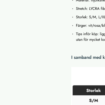
Material: mjölksilk
Stretch: LYCRA fib
Storlek: S/M, L/X
Färger: vit/rosa/bl
Tips inför köp: li
utan för mycket ko
I samband med kö