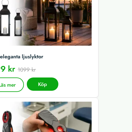
eleganta ljuslyktor
9 kr
1099 kr
Köp
Läs mer