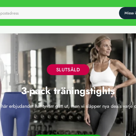
SLUTSÅLD
3-pack träningstights
 här erbjudandet har tyvärr gått ut, men vi släpper nya deals varje 