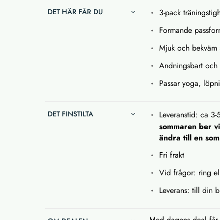
DET HÄR FÅR DU
3-pack träningstigh
Formande passfor
Mjuk och bekväm s
Andningsbart och 
Passar yoga, löpn
DET FINSTILTA
Leveranstid: ca 3-
sommaren ber vi 
ändra till en so
Fri frakt
Vid frågor: ring el
Leverans: till din 
Med dagens deal får 