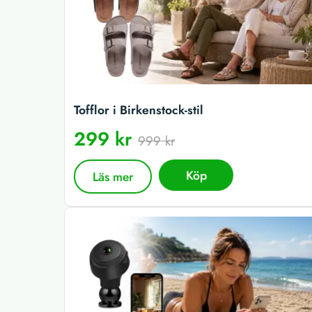
Tofflor i Birkenstock-stil
299 kr
999 kr
Köp
Läs mer