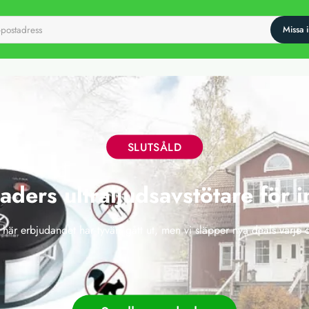
SLUTSÅLD
aders ultraljudsavstötare för 
 här erbjudandet har tyvärr gått ut, men vi släpper nya deals varje 