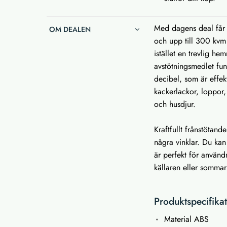
Med dagens deal får 
OM DEALEN
och upp till 300 kvm
istället en trevlig he
avstötningsmedlet fu
decibel, som är effekt
kackerlackor, loppor, 
och husdjur.
Kraftfullt frånstötan
några vinklar. Du ka
är perfekt för använd
källaren eller somma
Produktspecifika
Material ABS