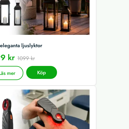
eleganta ljuslyktor
9 kr
1099 kr
Köp
Läs mer