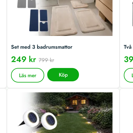
Set med 3 badrumsmattor
Två 
249 kr
39
799 kr
Köp
Läs mer