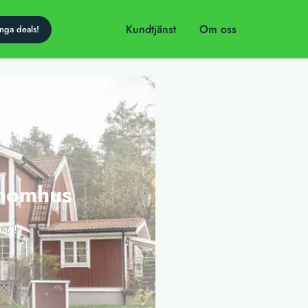
Kundtjänst
Om oss
inomhus
dag!