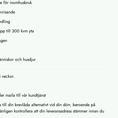
re för inomhusbruk
avvisande
ndling
pp till 300 kvm yta
lägen
människor och husdjur
5 veckor.
ler maila till vår kundtjänst
s till din brevlåda alternativt vid din dörr, beroende på
Vänligen kontrollera att din leveransadress stämmer innan du