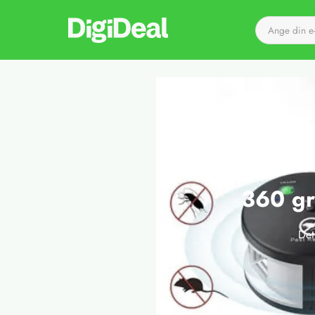
Till startsidan
360 gr
Det