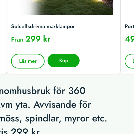
Solcellsdrivna marklampor
Por
299 kr
49
Från
Köp
Läs mer
 inomhusbruk för 360
kvm yta. Avvisande för
möss, spindlar, myror etc.
pris 299 kr