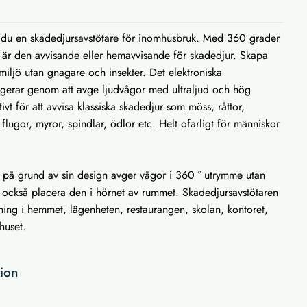
du en skadedjursavstötare för inomhusbruk. Med 360 grader
 är den avvisande eller hemavvisande för skadedjur. Skapa
mmiljö utan gnagare och insekter. Det elektroniska
ngerar genom att avge ljudvågor med ultraljud och hög
ivt för att avvisa klassiska skadedjur som möss, råttor,
flugor, myror, spindlar, ödlor etc. Helt ofarligt för människor
de på grund av sin design avger vågor i 360 ° utrymme utan
n också placera den i hörnet av rummet. Skadedjursavstötaren
ning i hemmet, lägenheten, restaurangen, skolan, kontoret,
rhuset.
tion