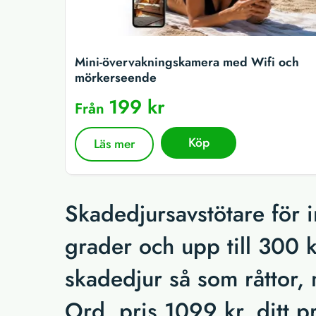
Mini-övervakningskamera med Wifi och
mörkerseende
199 kr
Från
Köp
Läs mer
Skadedjursavstötare för
grader och upp till 300 
skadedjur så som råttor, 
Ord. pris 1099 kr, ditt 