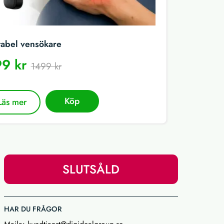
tabel vensökare
9 kr
1499 kr
Köp
Läs mer
SLUTSÅLD
HAR DU FRÅGOR