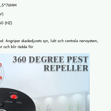
21,5*76MM
V)
60 (HZ)
d: Angriper skadedjurets syn, lukt och centrala nervsystem,
yr och blir rädda för