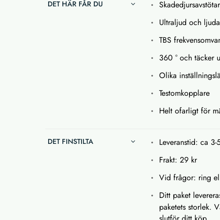
DET HÄR FÅR DU
Skadedjursavstöta
Ultraljud och ljud
TBS frekvensomva
360 ° och täcker u
Olika inställnings
Testomkopplare
Helt ofarligt för 
DET FINSTILTA
Leveranstid: ca 3-
Frakt: 29 kr
Vid frågor: ring el
Ditt paket leverera
paketets storlek. 
slutför ditt köp.