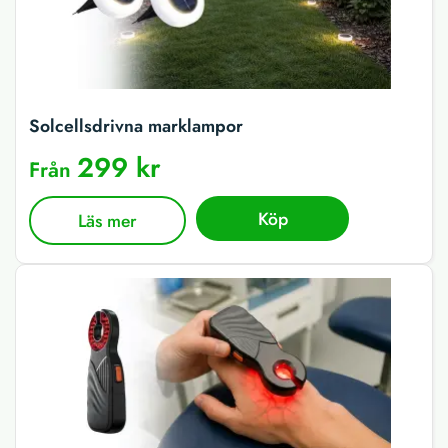
Solcellsdrivna marklampor
299 kr
Från
Köp
Läs mer