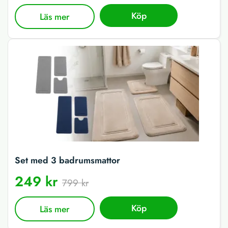
Köp
Läs mer
Set med 3 badrumsmattor
249 kr
799 kr
Köp
Läs mer