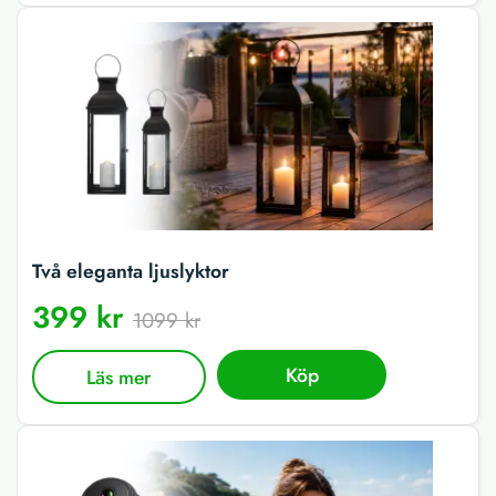
Två eleganta ljuslyktor
399 kr
1099 kr
Köp
Läs mer