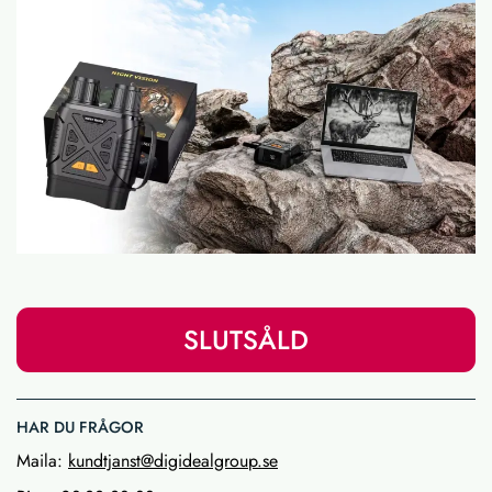
SLUTSÅLD
HAR DU FRÅGOR
Maila:
kundtjanst@digidealgroup.se