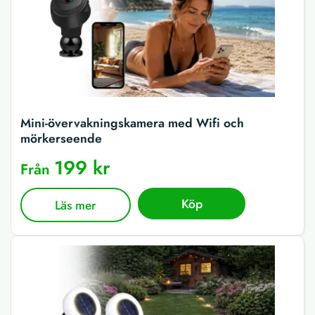
Mini-övervakningskamera med Wifi och
mörkerseende
199 kr
Från
Köp
Läs mer