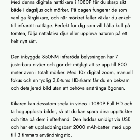
Med denna digitala nattkikare i 1080P får du skarp sikt
både i dagsljus och mörker. På dagen fungerar de som
vanliga färgkikare, och när mörkret faller växlar du enkelt
till infrarött nattläge. Perfekt för dig som vill hålla koll på
tomten, följa nattaktiva djur eller uppleva naturen på ett
helt nytt sätt.
Den inbyggda 850NM infraröda belysningen har 7
justerbara nivåer och gör det möjligt att se upp till 800
meter även i totalt mörker. Med 10x digital zoom, manuell
fokus och en tydlig 2,8-tums HD-skärm får du en bekväm
och detaljerad bild utan att behöva anstränga ögonen.
Kikaren kan dessutom spela in video i 1080P Full HD och
ta högupplösta bilder, så att du kan spara dina upptäckter
och titta på dem i efterhand. Den laddas smidigt via USB
och har ett uppladdningsbart 2000 mAh-batteri med upp
till 3 timmars användningstid.