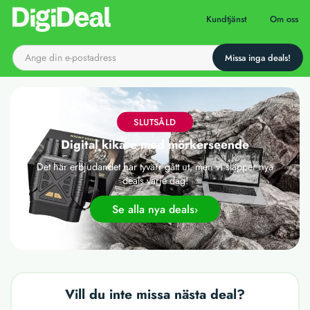
Till startsidan
Kundtjänst
Om oss
SLUTSÅLD
Digital kikare med mörkerseende
Det här erbjudandet har tyvärr gått ut, men vi släpper nya
deals varje dag!
Se alla nya deals
Vill du inte missa nästa deal?