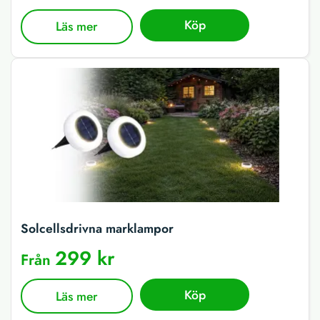
Köp
Läs mer
Solcellsdrivna marklampor
299 kr
Från
Köp
Läs mer