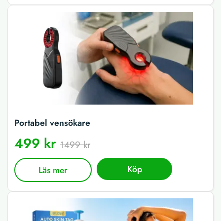
Portabel vensökare
499 kr
1499 kr
Köp
Läs mer