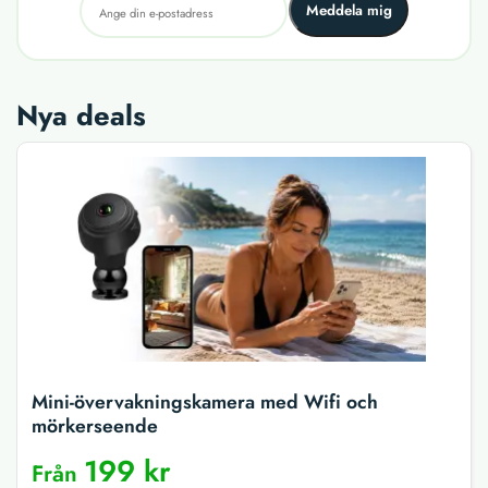
Meddela mig
Nya deals
Mini-övervakningskamera med Wifi och
mörkerseende
199 kr
Från