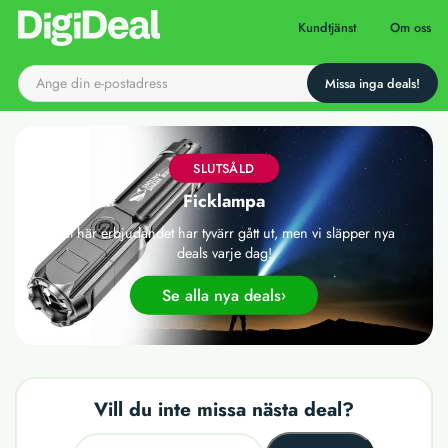
Till startsidan
Kundtjänst
Om oss
SLUTSÅLD
Ficklampa
Det här erbjudandet har tyvärr gått ut, men vi släpper nya
deals varje dag!
Se alla nya deals
Vill du inte missa nästa deal?