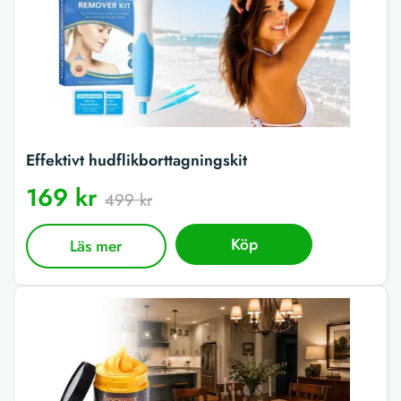
Effektivt hudflikborttagningskit
169 kr
499 kr
Köp
Läs mer