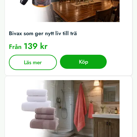
Bivax som ger nytt liv till trä
139 kr
Från
Köp
Läs mer