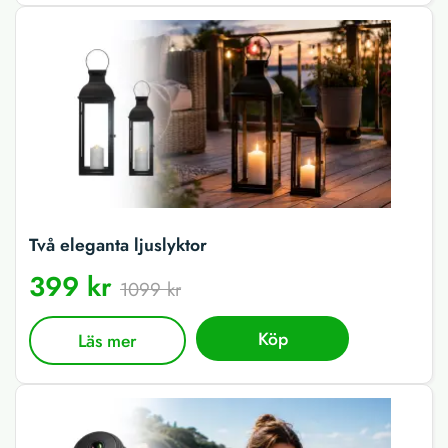
Två eleganta ljuslyktor
399 kr
1099 kr
Köp
Läs mer