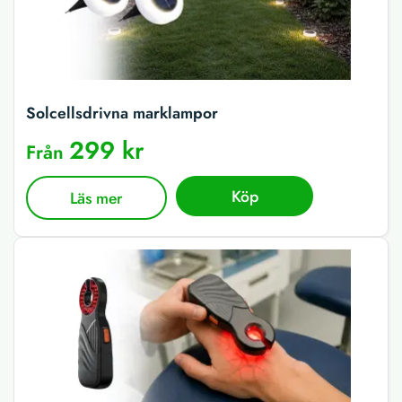
Solcellsdrivna marklampor
299 kr
Från
Köp
Läs mer