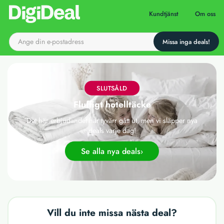
Till startsidan
Kundtjänst
Om oss
SLUTSÅLD
Fluffigt hotelltäcke
Det här erbjudandet har tyvärr gått ut, men vi släpper nya
deals varje dag!
Se alla nya deals
Vill du inte missa nästa deal?