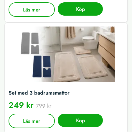
Köp
Läs mer
Set med 3 badrumsmattor
249 kr
799 kr
Köp
Läs mer