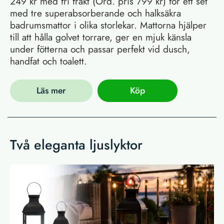
249 kr med fri frakt (Ord. pris 799 kr) för ett set
med tre superabsorberande och halksäkra
badrumsmattor i olika storlekar. Mattorna hjälper
till att hålla golvet torrare, ger en mjuk känsla
under fötterna och passar perfekt vid dusch,
handfat och toalett.
Läs mer
Köp
Två eleganta ljuslyktor