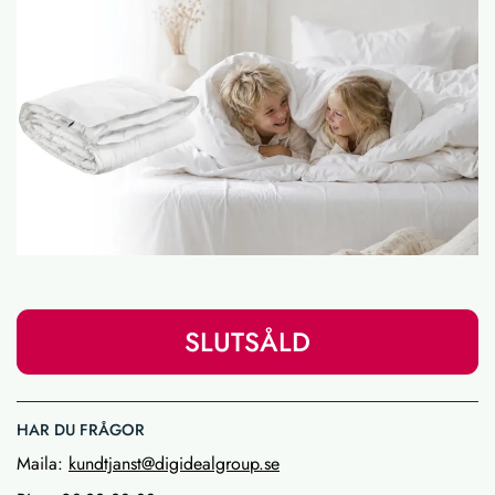
SLUTSÅLD
HAR DU FRÅGOR
Maila:
kundtjanst@digidealgroup.se