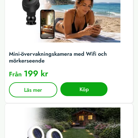
Mini-övervakningskamera med Wifi och
mörkerseende
199 kr
Från
Köp
Läs mer