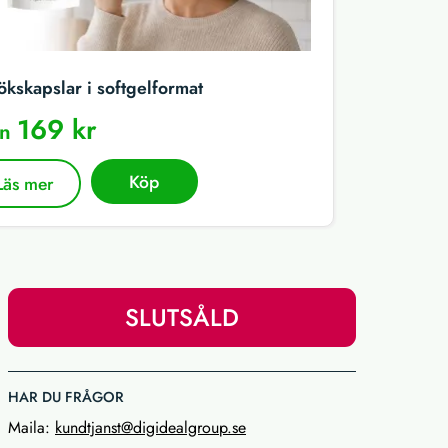
ökskapslar i softgelformat
169 kr
ån
Köp
Läs mer
SLUTSÅLD
HAR DU FRÅGOR
Maila:
kundtjanst@digidealgroup.se