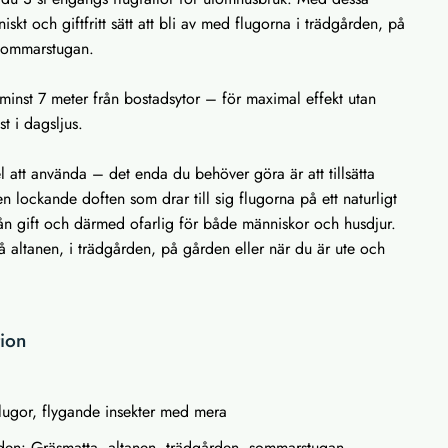
niskt och giftfritt sätt att bli av med flugorna i trädgården, på
 sommarstugan.
inst 7 meter från bostadsytor – för maximal effekt utan
t i dagsljus.
l att använda – det enda du behöver göra är att tillsätta
en lockande doften som drar till sig flugorna på ett naturligt
 från gift och därmed ofarlig för både människor och husdjur.
å altanen, i trädgården, på gården eller när du är ute och
tion
flugor, flygande insekter med mera
en: Gräsmatta, altanen, trädgården, sommarstugan,