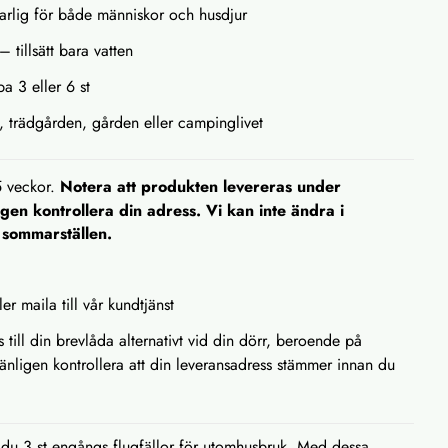
farlig för både människor och husdjur
 tillsätt bara vatten
a 3 eller 6 st
n, trädgården, gården eller campinglivet
5 veckor.
Notera att produkten levereras under
en kontrollera din adress. Vi kan inte ändra i
. sommarställen.
ler maila till vår kundtjänst
s till din brevlåda alternativt vid din dörr, beroende på
Vänligen kontrollera att din leveransadress stämmer innan du
du 3 st engångs flugfällor för utomhusbruk. Med dessa