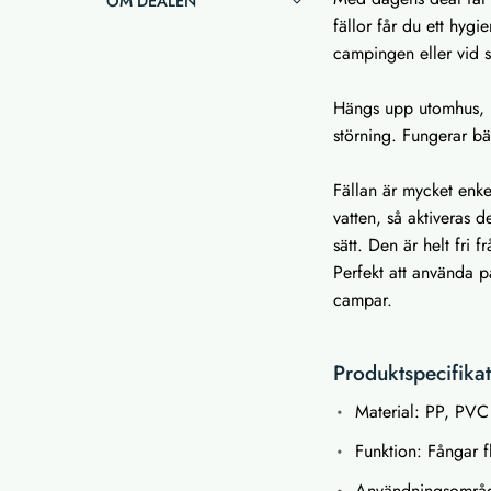
OM DEALEN
fällor får du ett hygie
campingen eller vid
Hängs upp utomhus, m
störning. Fungerar bäs
Fällan är mycket enke
vatten, så aktiveras d
sätt. Den är helt fri
Perfekt att använda p
campar.
Produktspecifika
Material: PP, PVC
Funktion: Fångar 
Användningsområd