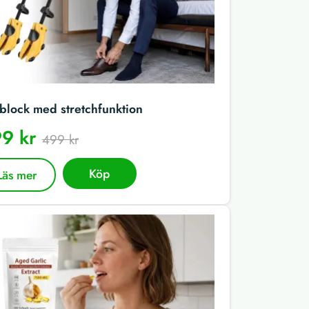
block med stretchfunktion
9 kr
499 kr
Köp
Läs mer