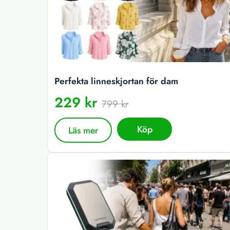
Perfekta linneskjortan för dam
229 kr
799 kr
Köp
Läs mer