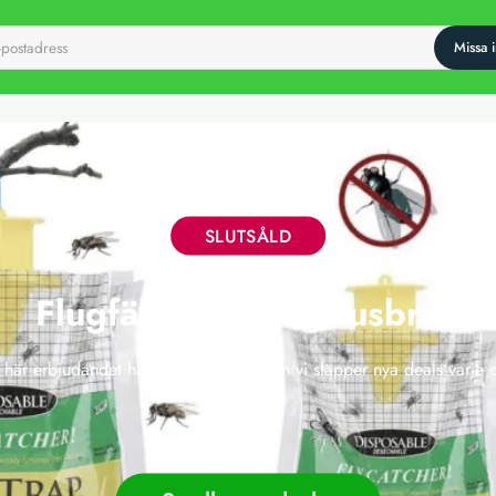
SLUTSÅLD
Flugfälla för utomhusbruk
 här erbjudandet har tyvärr gått ut, men vi släpper nya deals varje 