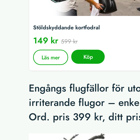
Stöldskyddande kortfodral
149 kr
599 kr
Köp
Läs mer
Engångs flugfällor för u
irriterande flugor – enkel
Ord. pris 399 kr, ditt pr