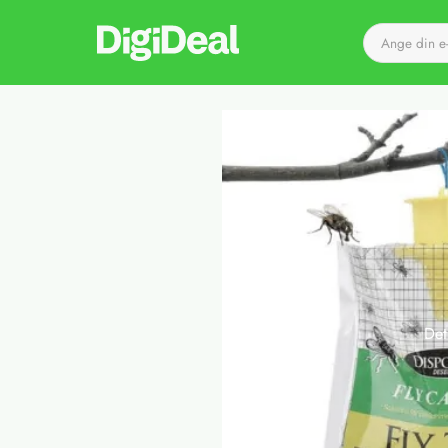
Till startsidan
Det