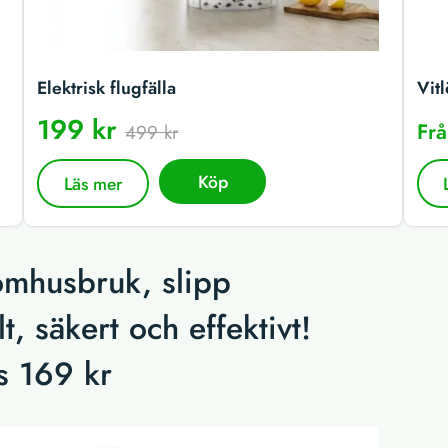
Elektrisk flugfälla
Vitl
199 kr
Fr
499 kr
Köp
Läs mer
tomhusbruk, slipp
t, säkert och effektivt!
is 169 kr