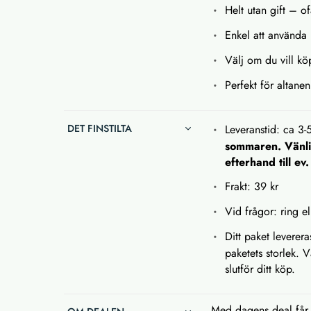
Helt utan gift – o
Enkel att använda –
Välj om du vill köp
Perfekt för altane
DET FINSTILTA
Leveranstid: ca 3-
sommaren. Vänlig
efterhand till ev
Frakt: 39 kr
Vid frågor: ring el
Ditt paket leverera
paketets storlek. 
slutför ditt köp.
Med dagens deal får 