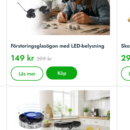
Förstoringsglasögon med LED-belysning
Sko
149 kr
29
399 kr
Köp
Läs mer