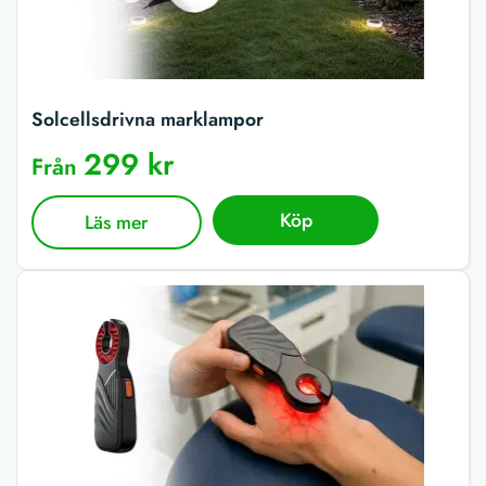
Solcellsdrivna marklampor
299 kr
Från
Köp
Läs mer