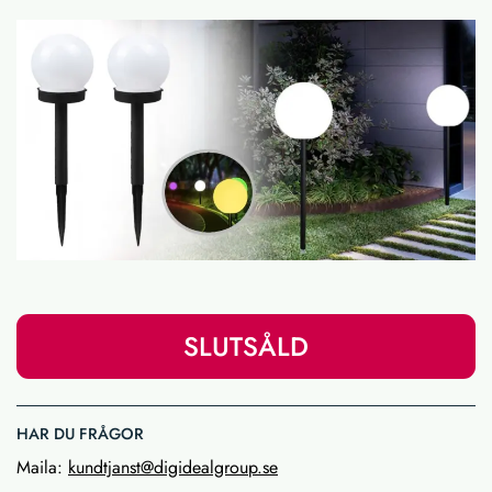
SLUTSÅLD
HAR DU FRÅGOR
Maila:
kundtjanst@digidealgroup.se