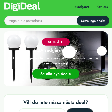
Till startsidan
Kundtjänst
Om oss
SLUTSÅLD
LED-trädgårdslampor
Det här erbjudandet har tyvärr gått ut, men vi släpper nya
deals varje dag!
Se alla nya deals
Vill du inte missa nästa deal?