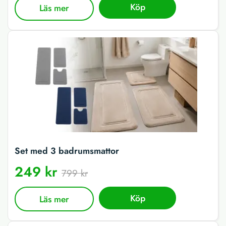
Köp
Läs mer
Set med 3 badrumsmattor
249 kr
799 kr
Köp
Läs mer