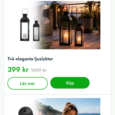
Två eleganta ljuslyktor
399 kr
1099 kr
Köp
Läs mer