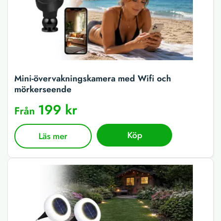
Mini-övervakningskamera med Wifi och
mörkerseende
199 kr
Från
Köp
Läs mer