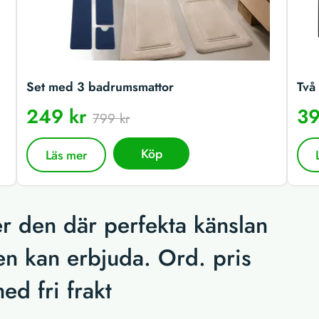
Set med 3 badrumsmattor
Två 
249 kr
39
799 kr
Köp
Läs mer
r den där perfekta känslan
en kan erbjuda. Ord. pris
ed fri frakt