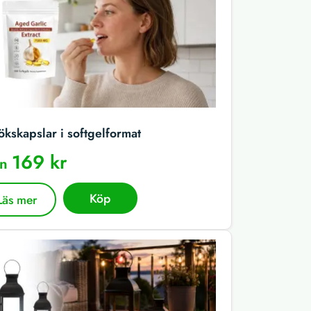
ökskapslar i softgelformat
169 kr
ån
Köp
Läs mer