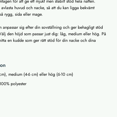
tagen för att ge ett mjukt men stabilt stöd hela natten.
tt avlasta huvud och nacke, så att du kan ligga bekvämt
på rygg, sida eller mage.
en anpassar sig efter din sovställning och ger behagligt stöd
Välj den höjd som passar just dig: låg, medium eller hög. På
 hitta en kudde som ger rätt stöd för din nacke och dina
ion
 cm), medium (4-6 cm) eller hög (6-10 cm)
 100% polyester