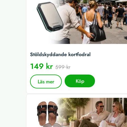
Stöldskyddande kortfodral
149 kr
599 kr
Köp
Läs mer