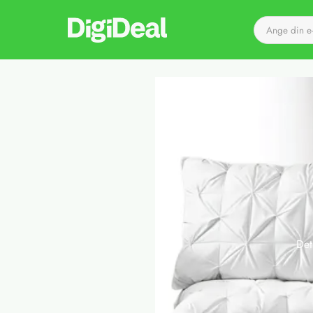
Till startsidan
Det