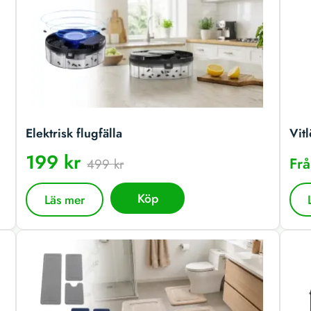
Elektrisk flugfälla
Vitl
199 kr
Fr
499 kr
Köp
Läs mer