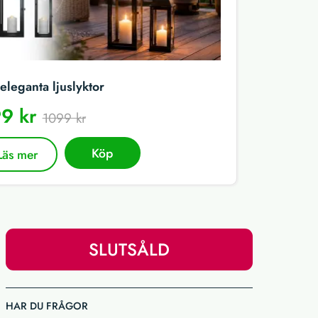
eleganta ljuslyktor
9 kr
1099 kr
Köp
Läs mer
SLUTSÅLD
HAR DU FRÅGOR