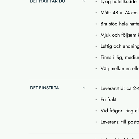
DET HÄR FÅR DU
Lyxig hotellkudde
Mått: 48 × 74 cm
Bra stöd hela nat
Mjuk och följsam 
Luftig och andnin
Finns i låg, mediu
Välj mellan en elle
DET FINSTILTA
Leveranstid: ca 2-
Fri frakt
Vid frågor: ring el
Leverans: till pos