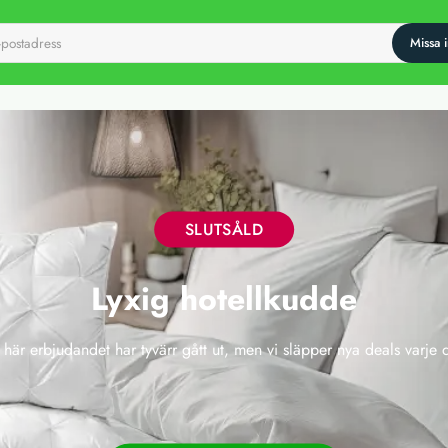
SLUTSÅLD
Lyxig hotellkudde
 här erbjudandet har tyvärr gått ut, men vi släpper nya deals varje 