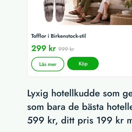
Tofflor i Birkenstock-stil
299 kr
999 kr
Köp
Läs mer
Lyxig hotellkudde som ge
som bara de bästa hotell
599 kr, ditt pris 199 kr m