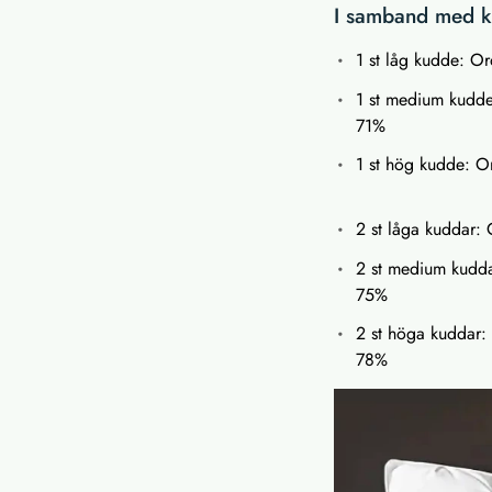
I samband med kö
1 st låg kudde: Ord
1 st medium kudde:
71%
1 st hög kudde: Or
2 st låga kuddar: O
2 st medium kuddar
75%
2 st höga kuddar: O
78%