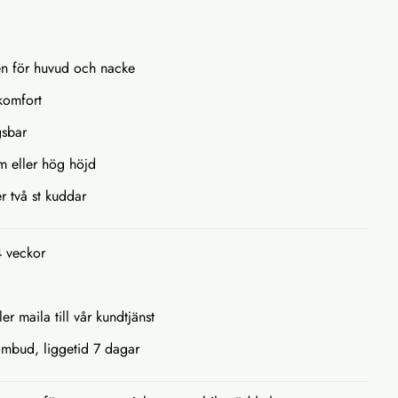
ten för huvud och nacke
komfort
gsbar
m eller hög höjd
r två st kuddar
4 veckor
ler maila till vår kundtjänst
tombud, liggetid 7 dagar