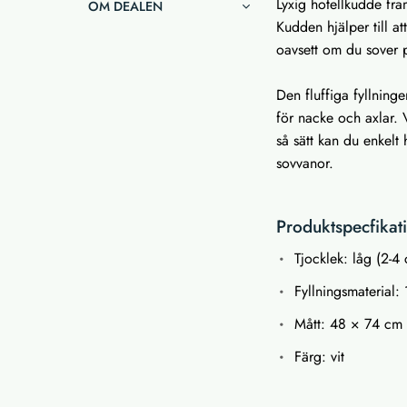
Lyxig hotellkudde fram
OM DEALEN
Kudden hjälper till a
oavsett om du sover 
Den fluffiga fyllning
för nacke och axlar. 
så sätt kan du enkelt
sovvanor.
Produktspecfikat
Tjocklek: låg (2-4
Fyllningsmaterial:
Mått: 48 × 74 cm
Färg: vit