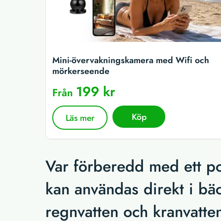
Mini-övervakningskamera med Wifi och
mörkerseende
199 kr
Från
Köp
Läs mer
Var förberedd med ett por
kan användas direkt i bäck
regnvatten och kranvatten