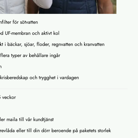
filter för sötvatten
med UF-membran och aktivt kol
t i bäckar, sjöar, floder, regnvatten och kranvatten
 flera typer av behållare ingår
n
 krisberedskap och trygghet i vardagen
5 veckor
ler maila till vår kundtjänst
brevlåda eller till din dörr beroende på paketets storlek