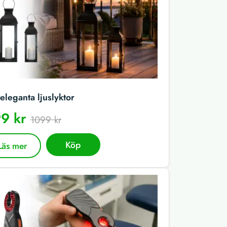
eleganta ljuslyktor
9 kr
1099 kr
Köp
Läs mer