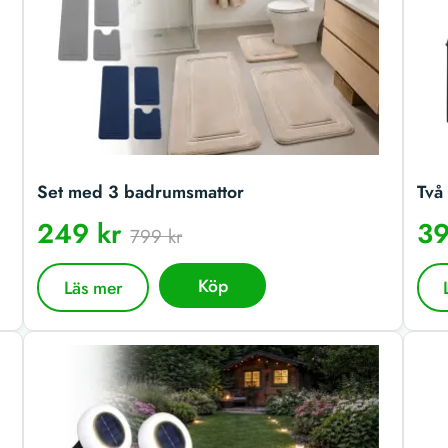
Set med 3 badrumsmattor
Två 
249 kr
39
799 kr
Köp
Läs mer