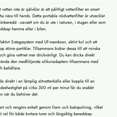
 vatten inte är självklar är ett pålitligt vattenfilter en smart
ha nära till hands. Detta portabla nödvattenfilter är utvecklat
förberedd - oavsett om du är ute i naturen, i stugan eller som
edskap hemma eller i bilen.
effektivt 3-stegssystem med UF-membran, aktivt kol och ett
pp större partiklar. Tillsammans bidrar dessa till att minska
 och göra vattnet mer drickvänligt. Du kan dricka direkt
använda den medföljande silikonadaptern tillsammans med
h behållare.
a direkt i en lämplig sötvattenkälla eller koppla till en
ödeshastighet på cirka 300 ml per minut får du snabbt
tten när du behöver det.
bart och rengörs enkelt genom fram- och bakspolning, vilket
iskt val för både kortare turer och långsiktig beredskap.