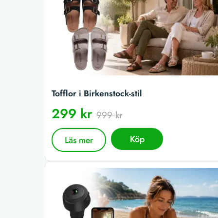
Tofflor i Birkenstock-stil
299 kr
999 kr
Köp
Läs mer