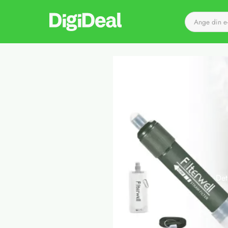
Till startsidan
Det