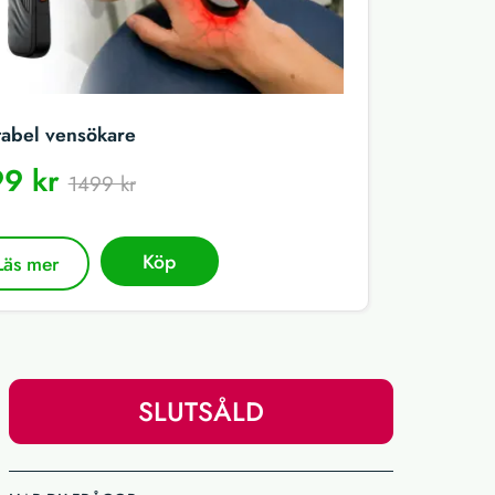
tabel vensökare
9 kr
1499 kr
Köp
Läs mer
SLUTSÅLD