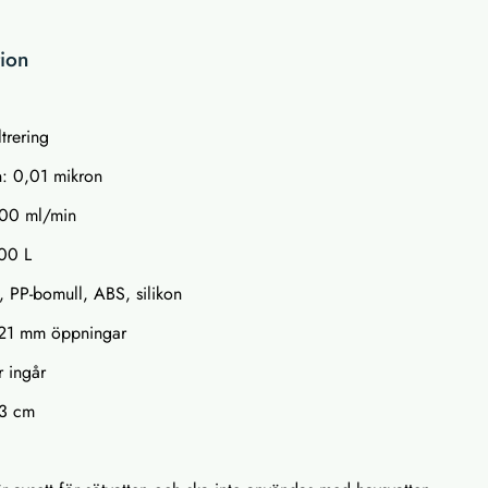
tion
ltrering
on: 0,01 mikron
300 ml/min
000 L
l, PP-bomull, ABS, silikon
3-21 mm öppningar
r ingår
 3 cm