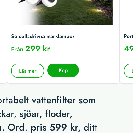
Solcellsdrivna marklampor
Por
299 kr
49
Från
Köp
Läs mer
tabelt vattenfilter som
ar, sjöar, floder,
. Ord. pris 599 kr, ditt