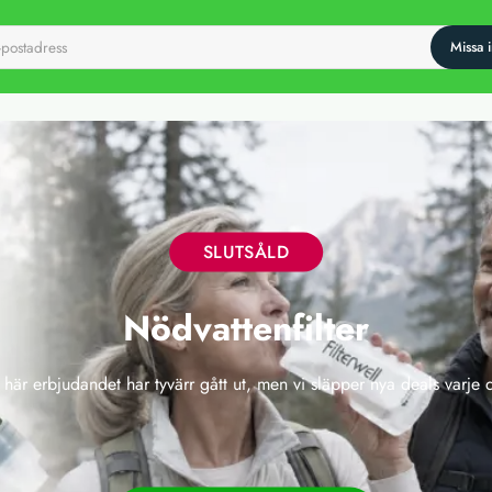
SLUTSÅLD
Nödvattenfilter
 här erbjudandet har tyvärr gått ut, men vi släpper nya deals varje 