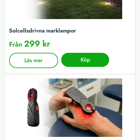
Solcellsdrivna marklampor
299 kr
Från
Köp
Läs mer