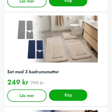
Köp
Läs mer
Set med 3 badrumsmattor
249 kr
799 kr
Köp
Läs mer