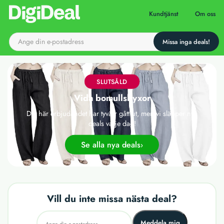
Till startsidan
Kundtjänst
Om oss
SLUTSÅLD
Vida bomullsbyxor
Det här erbjudandet har tyvärr gått ut, men vi släpper nya
deals varje dag!
Se alla nya deals
Vill du inte missa nästa deal?
Meddela mig