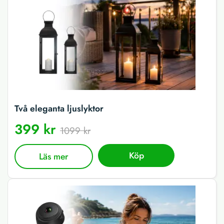
Två eleganta ljuslyktor
399 kr
1099 kr
Köp
Läs mer