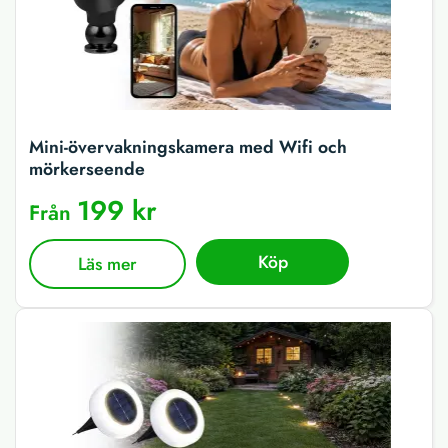
Mini-övervakningskamera med Wifi och
mörkerseende
199 kr
Från
Köp
Läs mer