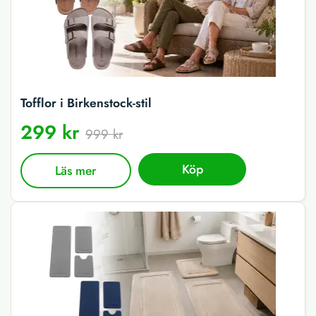
Tofflor i Birkenstock-stil
299 kr
999 kr
Köp
Läs mer