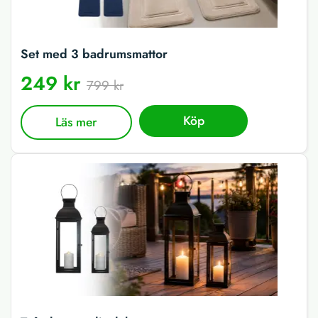
Set med 3 badrumsmattor
249 kr
799 kr
Köp
Läs mer