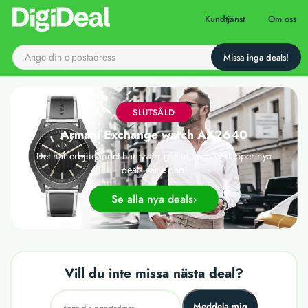
Till startsidan
Kundtjänst
Om oss
SLUTSÅLD
Armani Exchange watch AX2640
Det här erbjudandet har tyvärr gått ut, men vi släpper nya
deals varje dag!
Se alla nya deals
Vill du inte missa nästa deal?
Meddela mig