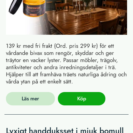
139 kr med fri frakt (Ord. pris 299 kr) för ett
vårdande bivax som rengör, skyddar och ger
träytor en vacker lyster. Passar möbler, trägolv,
antikviteter och andra inredningsdetaljer i trä.
Hjälper till att framhäva träets naturliga ådring och
vårda ytan på ett enkelt sätt.
Läs mer
Köp
Lyxigt handduksset i mjuk bomull