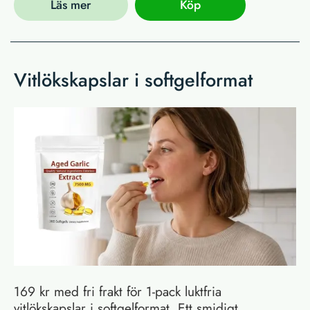
Läs mer
Köp
Vitlökskapslar i softgelformat
169 kr med fri frakt för 1-pack luktfria
vitlökskapslar i softgelformat. Ett smidigt