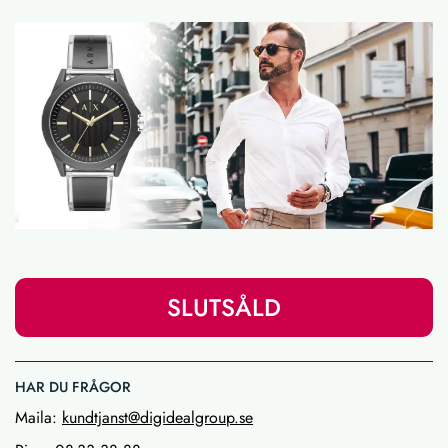
SLUTSÅLD
HAR DU FRÅGOR
Maila:
kundtjanst@digidealgroup.se