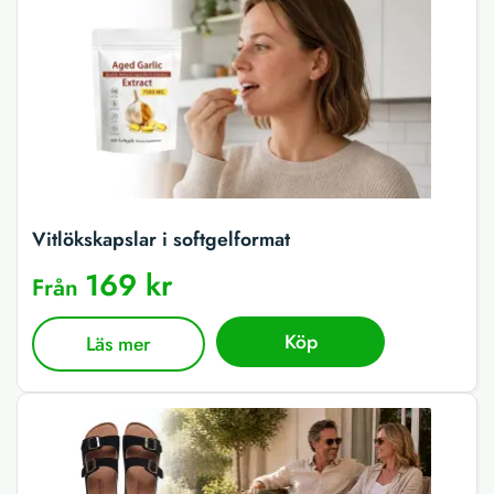
Vitlökskapslar i softgelformat
169 kr
Från
Köp
Läs mer