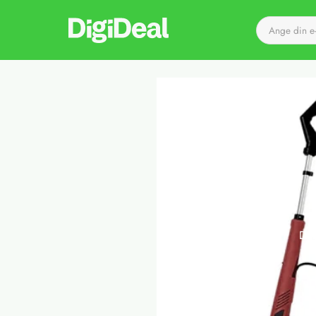
Till startsidan
Det