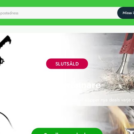
SLUTSÅLD
Ogräsbrännare
 här erbjudandet har tyvärr gått ut, men vi släpper nya deals varje 