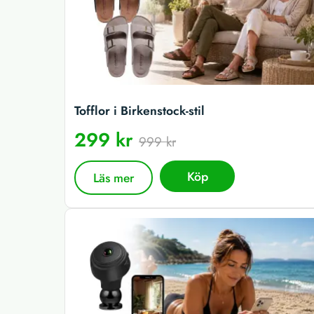
Tofflor i Birkenstock-stil
299 kr
999 kr
Köp
Läs mer