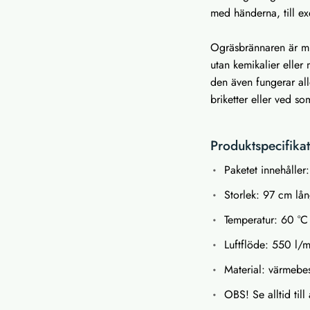
med händerna, till ex
Ogräsbrännaren är mi
utan kemikalier elle
den även fungerar all
briketter eller ved so
Produktspecifika
Paketet innehålle
Storlek: 97 cm lå
Temperatur: 60 °C
Luftflöde: 550 l/m
Material: värmebes
OBS! Se alltid till