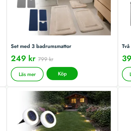
Set med 3 badrumsmattor
Två 
249 kr
39
799 kr
Köp
Läs mer