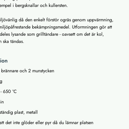
empel i bergsknallar och kullersten.
ljövänlig då den enkelt förstör ogräs genom uppvärmning,
r miljöpåfrestande bekämpningsmedel. Utformningen gör att
deles lysande som grilltändare - oavsett om det är kol,
m ska tändas.
tion
r: brännare och 2 munstycken
ng
 - 650 °C
in
tändig plast, metall
 att det inte glöder eller pyr då du lämnar platsen