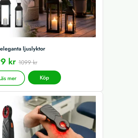
eleganta ljuslyktor
9 kr
1099 kr
Köp
Läs mer