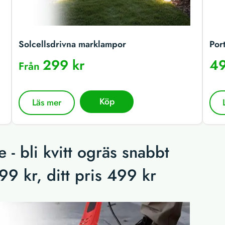
Solcellsdrivna marklampor
Por
299 kr
49
Från
Köp
Läs mer
 - bli kvitt ogräs snabbt
99 kr, ditt pris 499 kr