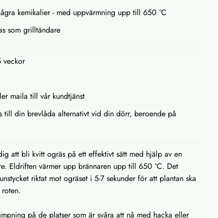
 några kemikalier - med uppvärmning upp till 650 °C
s som grilltändare
5 veckor
ler maila till vår kundtjänst
s till din brevlåda alternativt vid din dörr, beroende på
g att bli kvitt ogräs på ett effektivt sätt med hjälp av en
re. Eldriften värmer upp brännaren upp till 650 °C. Det
unstycket riktat mot ogräset i 5-7 sekunder för att plantan ska
 roten.
mpning på de platser som är svåra att nå med hacka eller