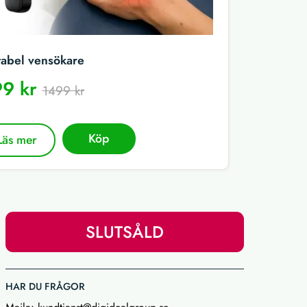
tabel vensökare
9 kr
1499 kr
Köp
Läs mer
SLUTSÅLD
HAR DU FRÅGOR