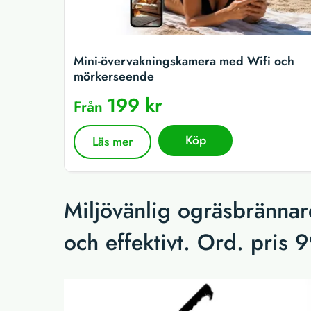
Mini-övervakningskamera med Wifi och
mörkerseende
199 kr
Från
Köp
Läs mer
Miljövänlig ogräsbrännare
och effektivt. Ord. pris 9