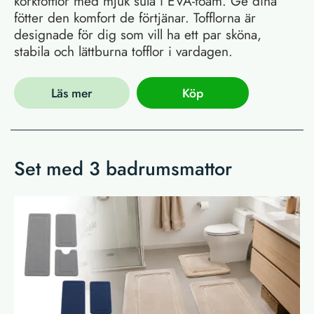
korktofflor med mjuk sula i EVA-foam. Ge dina
fötter den komfort de förtjänar. Tofflorna är
designade för dig som vill ha ett par sköna,
stabila och lättburna tofflor i vardagen.
Läs mer
Köp
Set med 3 badrumsmattor