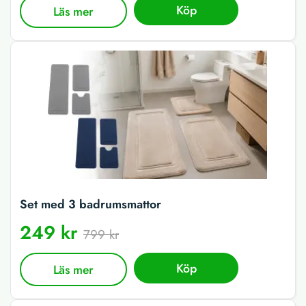
Köp
Läs mer
Set med 3 badrumsmattor
249 kr
799 kr
Köp
Läs mer