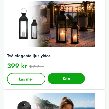
Två eleganta ljuslyktor
399 kr
1099 kr
Köp
Läs mer