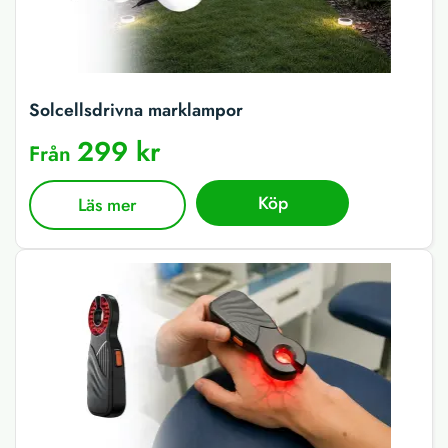
Solcellsdrivna marklampor
299 kr
Från
Köp
Läs mer