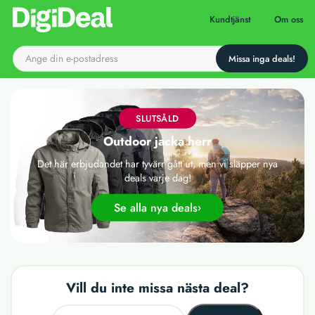
Till startsidan
Kundtjänst
Om oss
SLUTSÅLD
Outdoor jacka herr
Det här erbjudandet har tyvärr gått ut, men vi släpper nya
deals varje dag!
Se alla nya deals
Vill du inte missa nästa deal?