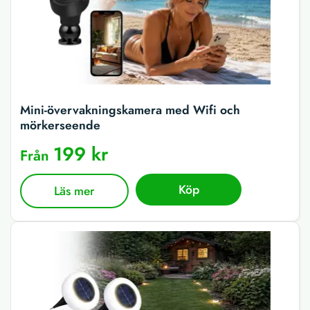
Mini-övervakningskamera med Wifi och
mörkerseende
199 kr
Från
Köp
Läs mer