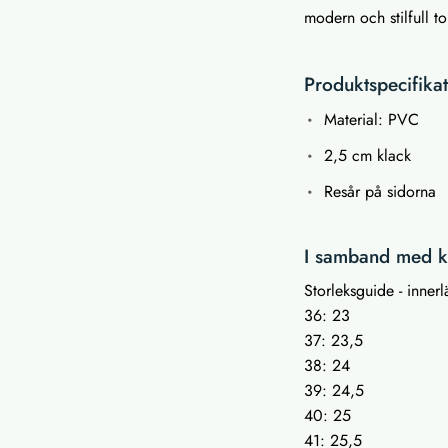
modern och stilfull tou
Produktspecifika
Material: PVC
2,5 cm klack
Resår på sidorna
I samband med kö
Storleksguide - inne
36: 23
37: 23,5
38: 24
39: 24,5
40: 25
41: 25,5