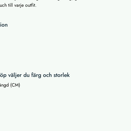
ch till varje outfit.
tion
p väljer du färg och storlek
rlängd (CM)