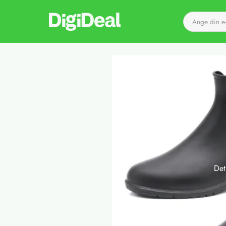
Till startsidan
Det