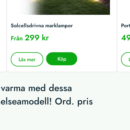
Solcellsdrivna marklampor
Por
299 kr
49
Från
Köp
Läs mer
ch varma med dessa
helseamodell! Ord. pris