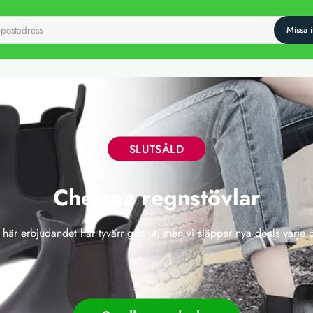
SLUTSÅLD
Chelsea regnstövlar
 här erbjudandet har tyvärr gått ut, men vi släpper nya deals varje 