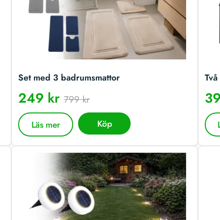
Set med 3 badrumsmattor
Två 
249 kr
39
799 kr
Köp
Läs mer