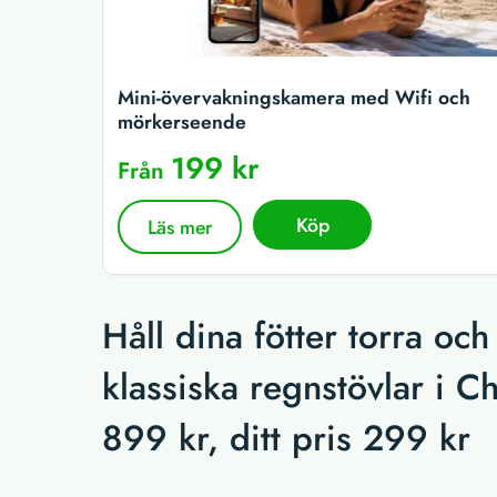
Mini-övervakningskamera med Wifi och
mörkerseende
199 kr
Från
Köp
Läs mer
Håll dina fötter torra o
klassiska regnstövlar i C
899 kr, ditt pris 299 kr