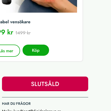
tabel vensökare
9 kr
1499 kr
Köp
Läs mer
SLUTSÅLD
HAR DU FRÅGOR