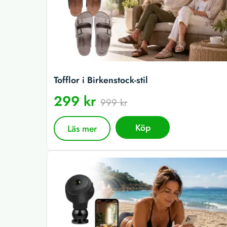
Tofflor i Birkenstock-stil
299 kr
999 kr
Köp
Läs mer