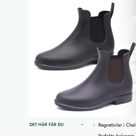
DET HÄR FÅR DU
Regnstövlar i Che
Perfekta balansen m