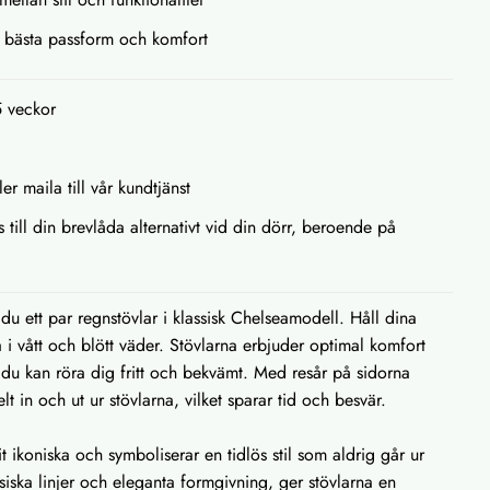
r bästa passform och komfort
5 veckor
ler maila till vår kundtjänst
s till din brevlåda alternativt vid din dörr, beroende på
u ett par regnstövlar i klassisk Chelseamodell. Håll dina
a i vått och blött väder. Stövlarna erbjuder optimal komfort
tt du kan röra dig fritt och bekvämt. Med resår på sidorna
elt in och ut ur stövlarna, vilket sparar tid och besvär.
it ikoniska och symboliserar en tidlös stil som aldrig går ur
iska linjer och eleganta formgivning, ger stövlarna en