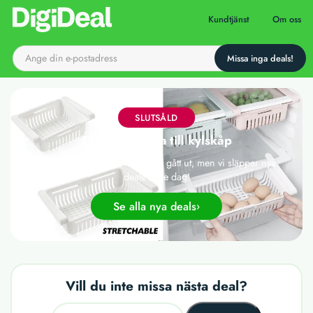
Till startsidan
Kundtjänst
Om oss
SLUTSÅLD
Förvaringslåda till kylskåp
Det här erbjudandet har tyvärr gått ut, men vi släpper nya
deals varje dag!
Se alla nya deals
Vill du inte missa nästa deal?