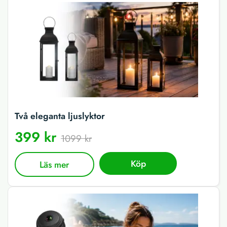
Två eleganta ljuslyktor
399 kr
1099 kr
Köp
Läs mer