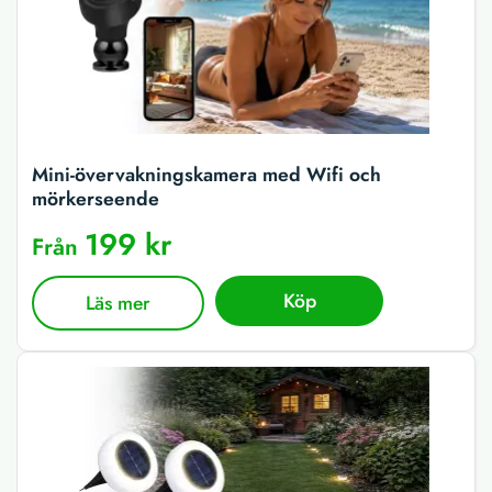
Mini-övervakningskamera med Wifi och
mörkerseende
199 kr
Från
Köp
Läs mer