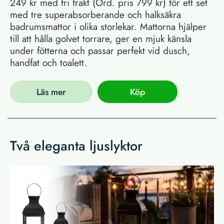
249 kr med fri frakt (Ord. pris 799 kr) för ett set
med tre superabsorberande och halksäkra
badrumsmattor i olika storlekar. Mattorna hjälper
till att hålla golvet torrare, ger en mjuk känsla
under fötterna och passar perfekt vid dusch,
handfat och toalett.
Läs mer
Köp
Två eleganta ljuslyktor