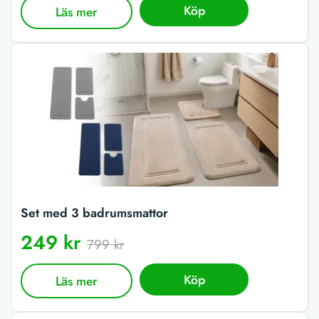
Köp
Läs mer
Set med 3 badrumsmattor
249 kr
799 kr
Köp
Läs mer