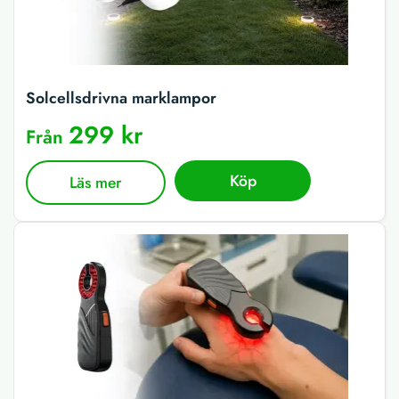
Solcellsdrivna marklampor
299 kr
Från
Köp
Läs mer