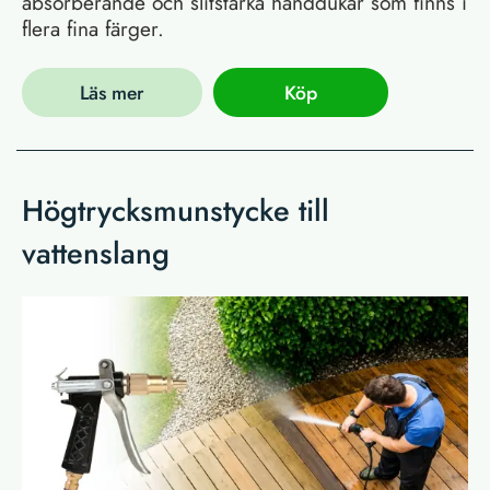
absorberande och slitstarka handdukar som finns i
flera fina färger.
Läs mer
Köp
Högtrycksmunstycke till
vattenslang