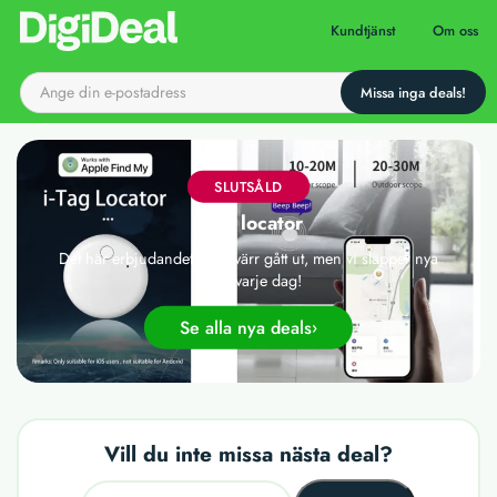
Till startsidan
Kundtjänst
Om oss
SLUTSÅLD
i-Tag locator
Det här erbjudandet har tyvärr gått ut, men vi släpper nya
deals varje dag!
Se alla nya deals
Vill du inte missa nästa deal?