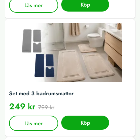
Köp
Läs mer
Set med 3 badrumsmattor
249 kr
799 kr
Köp
Läs mer