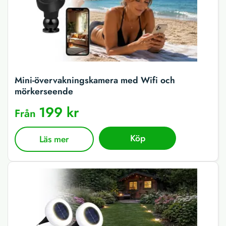
Mini-övervakningskamera med Wifi och
mörkerseende
199 kr
Från
Köp
Läs mer