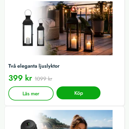
Två eleganta ljuslyktor
399 kr
1099 kr
Köp
Läs mer