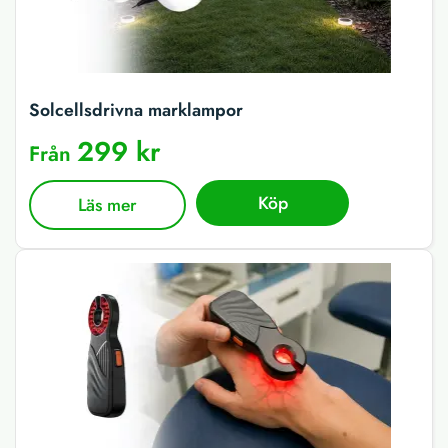
Solcellsdrivna marklampor
299 kr
Från
Köp
Läs mer