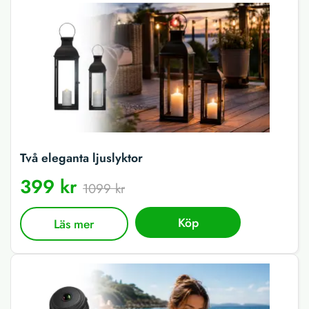
Två eleganta ljuslyktor
399 kr
1099 kr
Köp
Läs mer