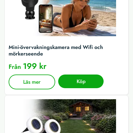
Mini-övervakningskamera med Wifi och
mörkerseende
199 kr
Från
Köp
Läs mer