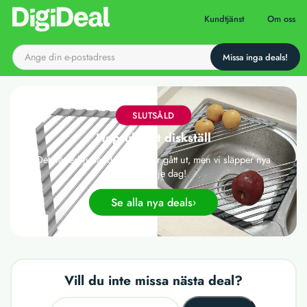
Till startsidan
Kundtjänst
Om oss
SLUTSÅLD
Hoprullbart diskställ
Det här erbjudandet har tyvärr gått ut, men vi släpper nya
deals varje dag!
Se alla nya deals
Vill du inte missa nästa deal?