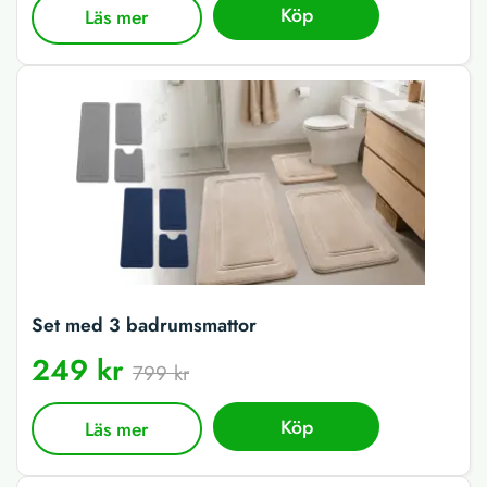
Köp
Läs mer
Set med 3 badrumsmattor
249 kr
799 kr
Köp
Läs mer