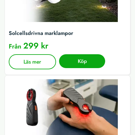
Solcellsdrivna marklampor
299 kr
Från
Köp
Läs mer