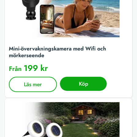
Mini-övervakningskamera med Wifi och
mörkerseende
199 kr
Från
Köp
Läs mer