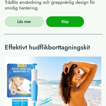
Trådlös användning och greppvänlig design för
smidig hantering.
Läs mer
Köp
Effektivt hudflikborttagningskit