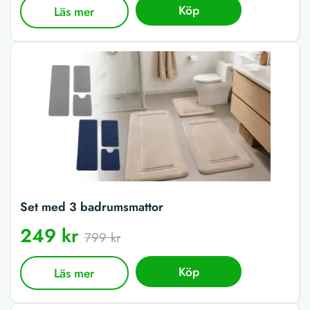
Köp
Läs mer
Set med 3 badrumsmattor
249 kr
799 kr
Köp
Läs mer