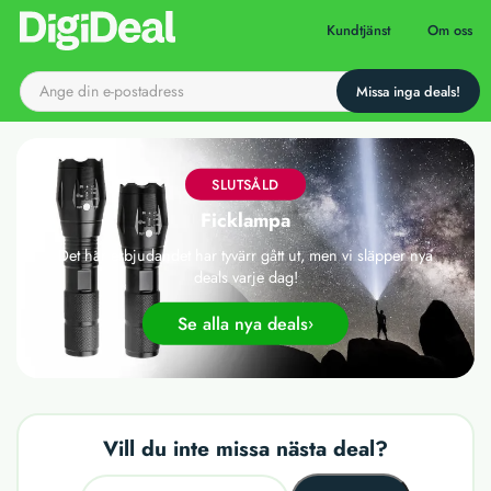
Till startsidan
Kundtjänst
Om oss
SLUTSÅLD
Ficklampa
Det här erbjudandet har tyvärr gått ut, men vi släpper nya
deals varje dag!
Se alla nya deals
Vill du inte missa nästa deal?