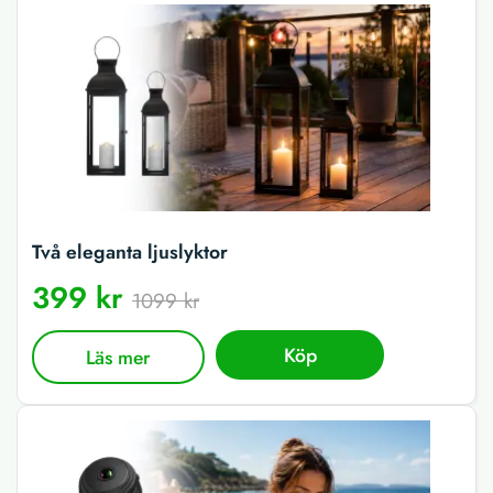
Två eleganta ljuslyktor
399 kr
1099 kr
Köp
Läs mer