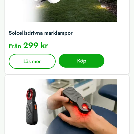
Solcellsdrivna marklampor
299 kr
Från
Köp
Läs mer